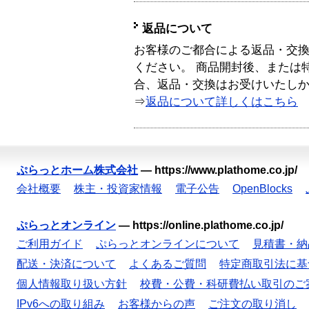
返品について
お客様のご都合による返品・交
ください。 商品開封後、または
合、返品・交換はお受けいたし
⇒
返品について詳しくはこちら
ぷらっとホーム株式会社
—
https://www.plathome.co.jp/
会社概要
株主・投資家情報
電子公告
OpenBlocks
ぷらっとオンライン
—
https://online.plathome.co.jp/
ご利用ガイド
ぷらっとオンラインについて
見積書・納
配送・決済について
よくあるご質問
特定商取引法に基
個人情報取り扱い方針
校費・公費・科研費払い取引のご
IPv6への取り組み
お客様からの声
ご注文の取り消し