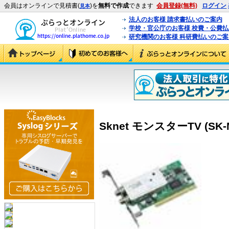
会員はオンラインで見積書(
)を
無料で作成
できます
会員登録(無料)
ログイン
見本
法人のお客様 請求書払いのご案内
学校・官公庁のお客様 校費・公費
研究機関のお客様 科研費払いのご案
Sknet モンスターTV (SK-