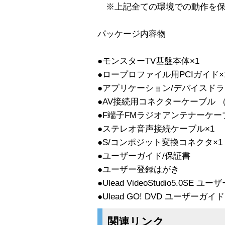
※上記全ての環境での動作を保
パッケージ内容物
●モンスターTV基盤本体×1
●ロープロファイル用PCIガイド×
●アプリケーション/デバイスドライ
●AV接続用コネクターケーブル （
●F端子FMラジオアンテナーケー
●ステレオ音声接続ケーブル×1
●S/コンポジット変換コネクタ×1
●ユーザーガイド/保証書
●ユーザー登録はがき
●Ulead VideoStudio5.0SE 
●Ulead GO! DVD ユーザーガイド
関連リンク