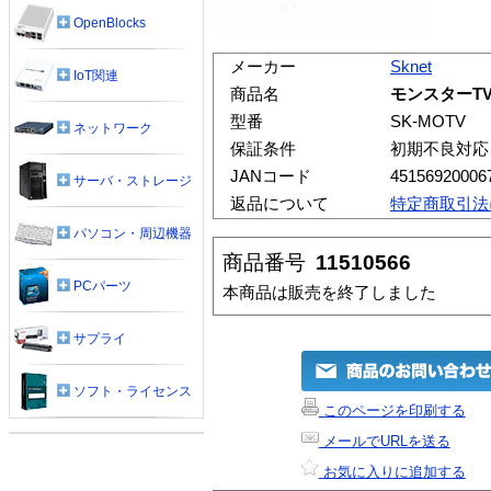
OpenBlocks
メーカー
Sknet
IoT関連
商品名
モンスターT
型番
SK-MOTV
ネットワーク
保証条件
初期不良対応
JANコード
45156920006
サーバ・ストレージ
返品について
特定商取引法
パソコン・周辺機器
商品番号
11510566
PCパーツ
本商品は販売を終了しました
サプライ
ソフト・ライセンス
このページを印刷する
メールでURLを送る
お気に入りに追加する