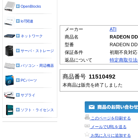
OpenBlocks
IoT関連
メーカー
ATI
ネットワーク
商品名
RADEON DD
型番
RADEON DDR
サーバ・ストレージ
保証条件
初期不良対応
返品について
特定商取引法
パソコン・周辺機器
商品番号
11510492
PCパーツ
本商品は販売を終了しました
サプライ
ソフト・ライセンス
このページを印刷する
メールでURLを送る
お気に入りに追加する