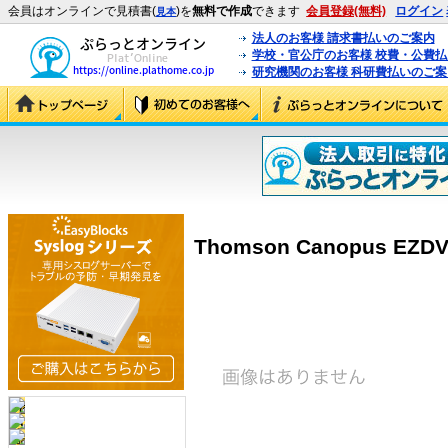
会員はオンラインで見積書(
)を
無料で作成
できます
会員登録(無料)
ログイン
見本
法人のお客様 請求書払いのご案内
学校・官公庁のお客様 校費・公費
研究機関のお客様 科研費払いのご案
Thomson Canopus EZDV 