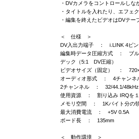
・DVカメラをコントロールしな
・タイトルを入れたり、エフェ
・編集を終えたビデオはDVテー
＜ 仕様 ＞
DV入出力端子 ： i.LINK 4ピン 
編集時データ圧縮方式 ： ブル
デック（5:1 DV圧縮）
ビデオサイズ（固定） ： 720×
オーディオ形式 ： 4チャンネル 3
2チャンネル ： 32/44.1/48kH
使用資源 ： 割り込み IRQを
メモリ空間 ： 1Kバイト分の
最大消費電流 ： +5V 0.5A
ボード長 ： 135mm
＜ 動作環境 ＞