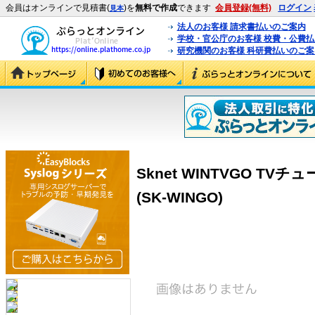
会員はオンラインで見積書(
)を
無料で作成
できます
会員登録(無料)
ログイン
見本
法人のお客様 請求書払いのご案内
学校・官公庁のお客様 校費・公費
研究機関のお客様 科研費払いのご案
Sknet WINTVGO T
(SK-WINGO)