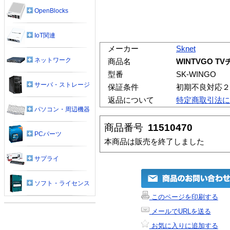
OpenBlocks
IoT関連
メーカー
Sknet
ネットワーク
商品名
WINTVGO 
型番
SK-WINGO
サーバ・ストレージ
保証条件
初期不良対応２
返品について
特定商取引法に
パソコン・周辺機器
商品番号
11510470
PCパーツ
本商品は販売を終了しました
サプライ
ソフト・ライセンス
このページを印刷する
メールでURLを送る
お気に入りに追加する