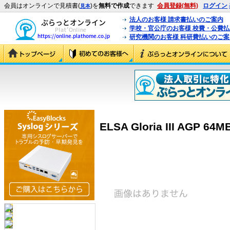
会員はオンラインで見積書(
)を
無料で作成
できます
会員登録(無料)
ログイン
見本
法人のお客様 請求書払いのご案内
学校・官公庁のお客様 校費・公費
研究機関のお客様 科研費払いのご案
ELSA Gloria III AGP 64M