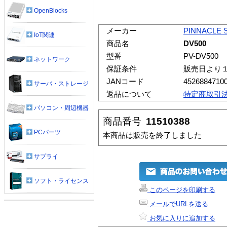
OpenBlocks
メーカー
PINNACLE 
IoT関連
商品名
DV500
型番
PV-DV500
ネットワーク
保証条件
販売日より
JANコード
4526884710
サーバ・ストレージ
返品について
特定商取引
パソコン・周辺機器
商品番号
11510388
PCパーツ
本商品は販売を終了しました
サプライ
ソフト・ライセンス
このページを印刷する
メールでURLを送る
お気に入りに追加する