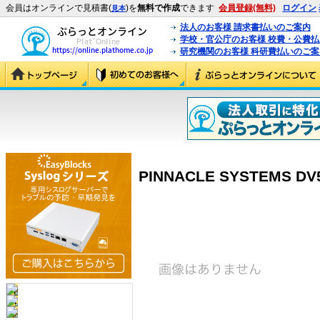
会員はオンラインで見積書(
)を
無料で作成
できます
会員登録(無料)
ログイン
見本
法人のお客様 請求書払いのご案内
学校・官公庁のお客様 校費・公費
研究機関のお客様 科研費払いのご案
PINNACLE SYSTEMS DV5