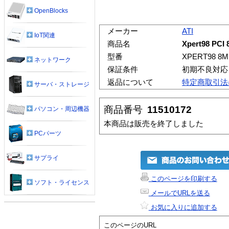
OpenBlocks
メーカー
ATI
IoT関連
商品名
Xpert98 PCI
型番
XPERT98 8M
ネットワーク
保証条件
初期不良対応
返品について
特定商取引法
サーバ・ストレージ
商品番号
11510172
パソコン・周辺機器
本商品は販売を終了しました
PCパーツ
サプライ
このページを印刷する
ソフト・ライセンス
メールでURLを送る
お気に入りに追加する
このページのURL