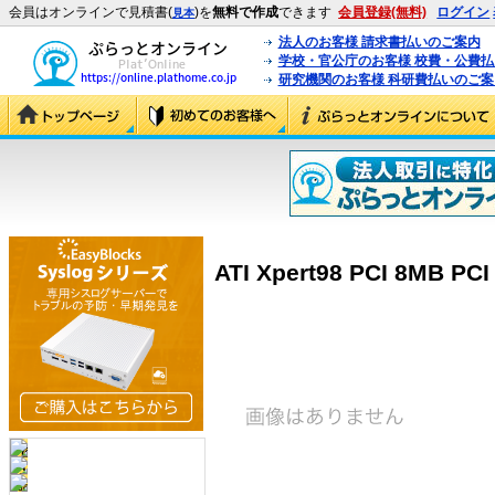
会員はオンラインで見積書(
)を
無料で作成
できます
会員登録(無料)
ログイン
見本
法人のお客様 請求書払いのご案内
学校・官公庁のお客様 校費・公費
研究機関のお客様 科研費払いのご案
ATI Xpert98 PCI 8MB PC