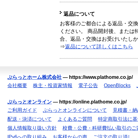
返品について
お客様のご都合による返品・交
ください。 商品開封後、または
合、返品・交換はお受けいたし
⇒
返品について詳しくはこちら
ぷらっとホーム株式会社
—
https://www.plathome.co.jp/
会社概要
株主・投資家情報
電子公告
OpenBlocks
ぷらっとオンライン
—
https://online.plathome.co.jp/
ご利用ガイド
ぷらっとオンラインについて
見積書・納
配送・決済について
よくあるご質問
特定商取引法に基
個人情報取り扱い方針
校費・公費・科研費払い取引のご
IPv6への取り組み
お客様からの声
ご注文の取り消し