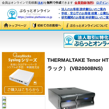
会員はオンラインで見積書(
)を
無料で作成
できます
会員登録(無料)
ログイン
見本
法人のお客様 請求書払いのご案内
学校・官公庁のお客様 校費・公費
研究機関のお客様 科研費払いのご案
THERMALTAKE Tenor H
ラック） (VB2000BNS)