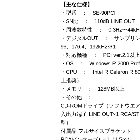
【主な仕様】
・型番 ： SE-90PCI
・SN比 ： 110dB LINE OUT
・周波数特性 ： 0.3Hz〜44kHz LI
・デジタルOUT ： サンプリング周
96、176.4、192kHz※1
・対応機種 ： PCI ver.2.
・OS ： Windows R 2000 Pro
・CPU ： Intel R Celeron R 
上推奨）
・メモリ ： 128MB以上
・その他 ：
CD-ROMドライブ（ソフトウエ
入出力端子 LINE OUT×1 RCA/ST
型）
付属品 フルサイズブラケット
RCAピンケーブル×1（1.5ｍ）