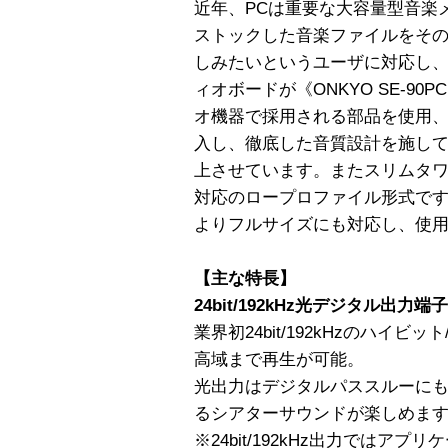
近年、PCは重要な大容量型音楽
ストックした音楽ファイルをそ
しみたいというユーザに対応し
ィオボードが《ONKYO SE-9
オ機器で採用される部品を使用
入し、徹底した音質設計を施し
上させています。またスリムタワ
対応のロープロファイル形式で
よりフルサイズにも対応し、使
【主な特長】
24bit/192kHz光デジタル出力
業界初24bit/192kHzのハイ
高域まで再生が可能。
光出力はデジタルパススルーにも
るシアターサウンドが楽しめま
※24bit/192kHz出力ではア