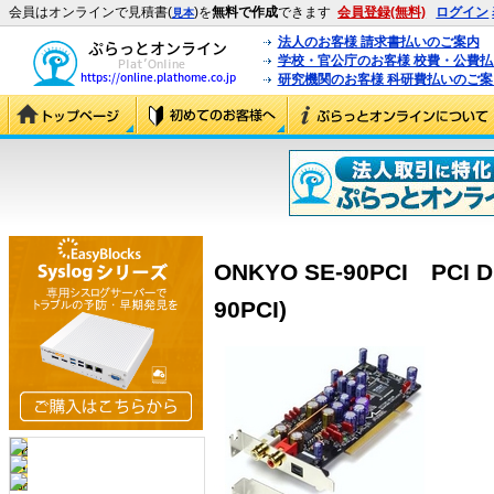
会員はオンラインで見積書(
)を
無料で作成
できます
会員登録(無料)
ログイン
見本
法人のお客様 請求書払いのご案内
学校・官公庁のお客様 校費・公費
研究機関のお客様 科研費払いのご案
ONKYO SE-90PCI PCI D
90PCI)