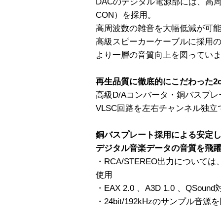
DACのデジタル電源部には、高周
CON）を採用。
高周波数の雑音を大幅低減が可
高級スピーカーケーブルに採用の
より一層の音質向上を図ってい
再生品質に徹底的にこだわった2
高級D/Aコンバータ・銅バスプ
VLSC回路を左右チャンネル独
銅バスプレート採用による安定
デジタル音楽データの音質を飛躍
・RCA/STEREO出力について
使用
・EAX 2.0 、A3D 1.0 、QSoun
・24bit/192kHzのサンプル音源