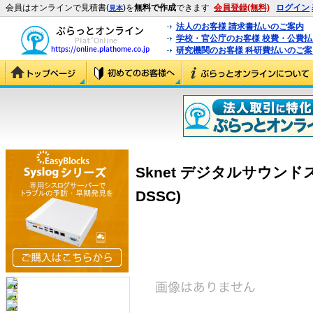
会員はオンラインで見積書(
)を
無料で作成
できます
会員登録(無料)
ログイン
見本
法人のお客様 請求書払いのご案内
学校・官公庁のお客様 校費・公費
研究機関のお客様 科研費払いのご案
Sknet デジタルサウンドステ
DSSC)