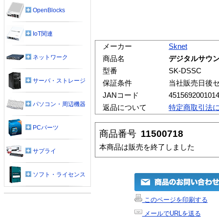
OpenBlocks
IoT関連
メーカー
Sknet
ネットワーク
商品名
デジタルサウンド
型番
SK-DSSC
サーバ・ストレージ
保証条件
当社販売日後
JANコード
451569200101
パソコン・周辺機器
返品について
特定商取引法
PCパーツ
商品番号
11500718
本商品は販売を終了しました
サプライ
ソフト・ライセンス
このページを印刷する
メールでURLを送る