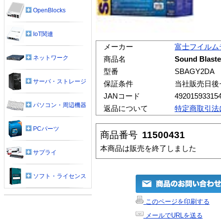
OpenBlocks
IoT関連
メーカー
富士フイルム
ネットワーク
商品名
Sound Blaster
型番
SBAGY2DA
サーバ・ストレージ
保証条件
当社販売日後
JANコード
49201593315
パソコン・周辺機器
返品について
特定商取引法
PCパーツ
商品番号
11500431
本商品は販売を終了しました
サプライ
ソフト・ライセンス
このページを印刷する
メールでURLを送る