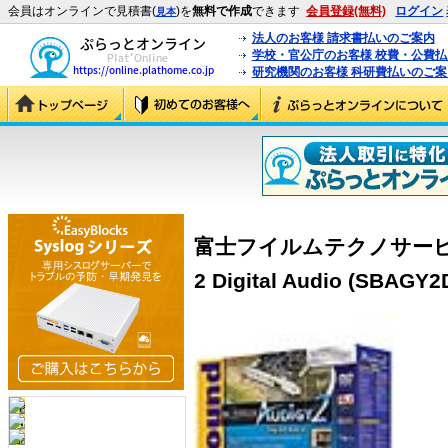
会員はオンラインで見積書(
)を
無料で作成
できます
会員登録(無料)
ログイン
見本
法人のお客様 請求書払いのご案内
学校・官公庁のお客様 校費・公費
研究機関のお客様 科研費払いのご案
富士フイルムテクノサービス So
2 Digital Audio (SBAGY2