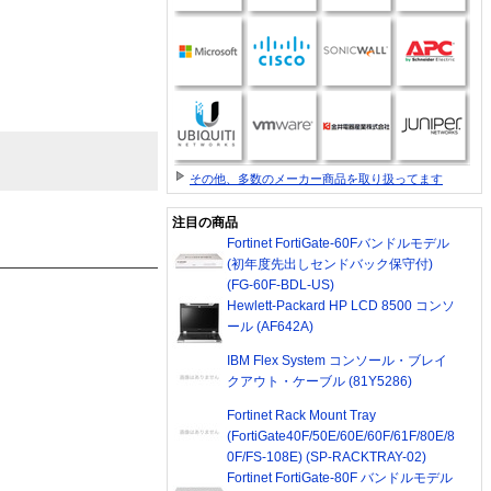
その他、多数のメーカー商品を取り扱ってます
注目の商品
Fortinet FortiGate-60Fバンドルモデル
(初年度先出しセンドバック保守付)
(FG-60F-BDL-US)
Hewlett-Packard HP LCD 8500 コンソ
ール (AF642A)
IBM Flex System コンソール・ブレイ
クアウト・ケーブル (81Y5286)
Fortinet Rack Mount Tray
(FortiGate40F/50E/60E/60F/61F/80E/8
0F/FS-108E) (SP-RACKTRAY-02)
Fortinet FortiGate-80F バンドルモデル