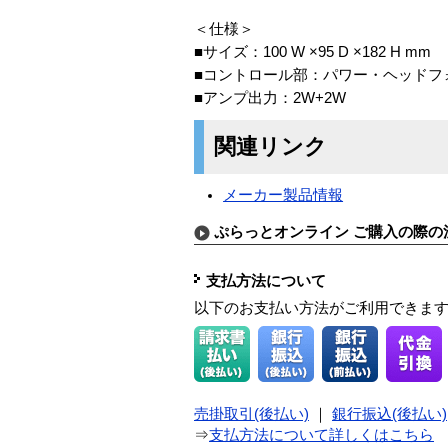
＜仕様＞
■サイズ：100 W ×95 D ×182 H mm
■コントロール部：パワー・ヘッドフ
■アンプ出力：2W+2W
関連リンク
メーカー製品情報
ぷらっとオンライン ご購入の際の
支払方法について
以下のお支払い方法がご利用できま
売掛取引(後払い)
｜
銀行振込(後払い)
⇒
支払方法について詳しくはこちら