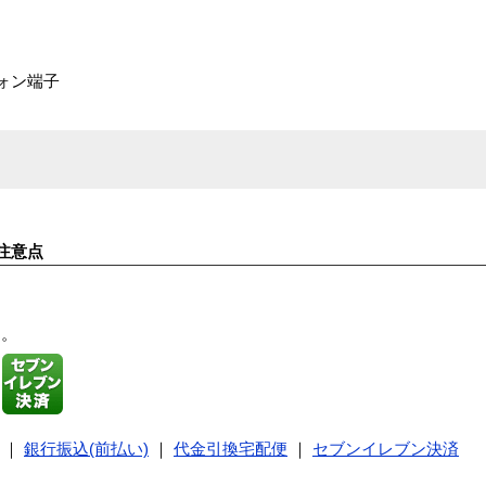
ォン端子
注意点
す。
｜
銀行振込(前払い)
｜
代金引換宅配便
｜
セブンイレブン決済