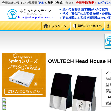
会員はオンラインで見積書(
)を
無料で作成
できます
会員登録(無料)
ログイン
見本
法人のお客様 請求書払いのご案内
学校・官公庁のお客様 校費・公費
研究機関のお客様 科研費払いのご案
OWLTECH Head House
メ
商
型
保
J
返