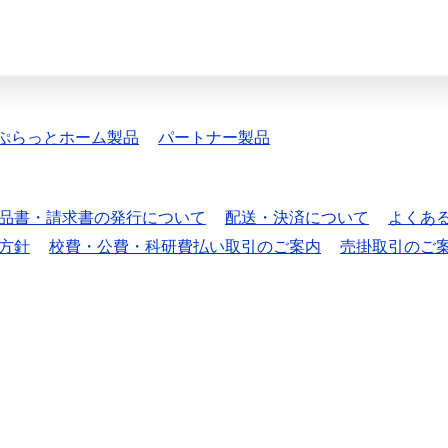
ぷらっとホーム製品
パートナー製品
品書・請求書の発行について
配送・決済について
よくあ
方針
校費・公費・科研費払い取引のご案内
売掛取引のご