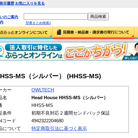
表示履歴
お気に入りを見る
払いのご案内
内
型番まとめ検索»
 HHSS-MS（シルバー） (HHSS-MS)
ーカー
OWLTECH
品名
Head House HHSS-MS（シルバー）
番
HHSS-MS
証条件
初期不良対応２週間センドバック保証
ANコード
4942322204680
品について
特定商取引法に基づく表示