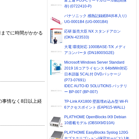
富士通 POS-Cサーマルロール紙(高保
存) (0722410-P)
パナソニック 感熱記録紙B4(6本入り)
UG-0001B4 (UG-0001B4)
応研 販売大臣 NX スタンドアロン
着までに時間がかかる
(OKN-423533)
大電 環境対応 1000BASE-T/X メディ
アコンバータ (DN1800SG2E)
Microsoft Windows Server Standard
2019 16コアライセンス 64bitWin対応
日本語版 5CAL付 DVDパッケージ
(P73-07691)
IDEC AUTO-ID SOLUTIONS バッテリ
ー BP-007 (BP-007)
の事情なく8日以上経
TP-Link AX1800 壁面埋め込み型 Wi-Fi
6アクセスポイント (EAP615-WALL)
PLAT'HOME OpenBlocks IX9 Debian
10搭載モデル (OBSIX9/D10A)
PLAT'HOME EasyBlocks Syslog 120G
サブスクリプション(保守サービス) 1年