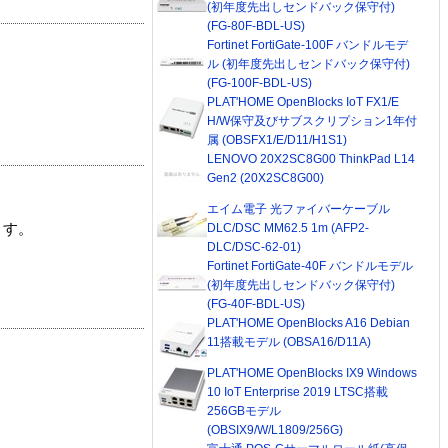
(初年度先出しセンドバック保守付)
(FG-80F-BDL-US)
Fortinet FortiGate-100F バンドルモデ
ル (初年度先出しセンドバック保守付)
(FG-100F-BDL-US)
PLAT'HOME OpenBlocks IoT FX1/E
H/W保守及びサブスクリプション1年付
属 (OBSFX1/E/D11/H1S1)
LENOVO 20X2SC8G00 ThinkPad L14
Gen2 (20X2SC8G00)
エイム電子 光ファイバーケーブル
DLC/DSC MM62.5 1m (AFP2-
ます。
DLC/DSC-62-01)
Fortinet FortiGate-40F バンドルモデル
(初年度先出しセンドバック保守付)
(FG-40F-BDL-US)
PLAT'HOME OpenBlocks A16 Debian
11搭載モデル (OBSA16/D11A)
PLAT'HOME OpenBlocks IX9 Windows
10 IoT Enterprise 2019 LTSC搭載
256GBモデル
(OBSIX9/W/L1809/256G)