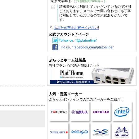
東京大学/K様
(ご利用期間2009年～)
“
請求書払いに対応していただいているので利用
しております。メールでの問い合わせにも丁寧
に対応していただけるので大変ありがたいで
す。
あなたの声をお寄せください!
公式アカウント / ページ
ぷらっとホーム社製品
当社ブランドの製品情報はこちら
人気・定番メーカー
ぷらっとオンラインで人気のメーカーをご紹介！