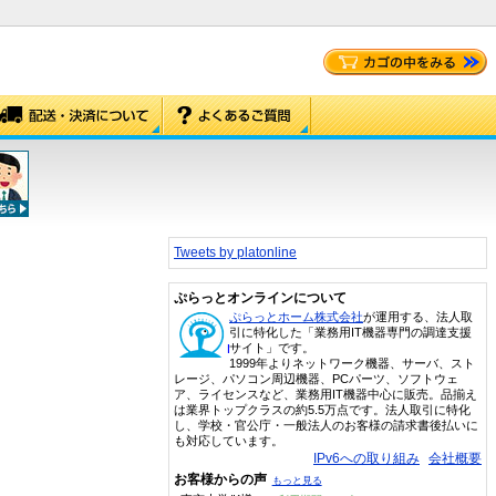
Tweets by platonline
ぷらっとオンラインについて
ぷらっとホーム株式会社
が運用する、法人取
引に特化した「業務用IT機器専門の調達支援
サイト」です。
1999年よりネットワーク機器、サーバ、スト
レージ、パソコン周辺機器、PCパーツ、ソフトウェ
ア、ライセンスなど、業務用IT機器中心に販売。品揃え
は業界トップクラスの約5.5万点です。法人取引に特化
し、学校・官公庁・一般法人のお客様の請求書後払いに
も対応しています。
IPv6への取り組み
会社概要
お客様からの声
もっと見る