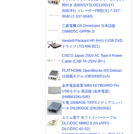
間付き (EBIX/SYSLOG120G/1Y)
内田洋行 イレーザーFB型(大) 7-337-
0040 (7-337-0040)
三菱電機 GX Developer 日本語版
(SW8D5C-GPPW-J)
Hewlett-Packard HP 外付けUSB DVD
ドライブ (701498-B21)
CISCO Japan 250V AC Type A Power
Cable (CAB-TA-250V-JP=)
PLAT'HOME OpenBlocks IX9 Debian
11搭載モデル (OBSIX9/D11A)
金井電器産業 MINI KEYBOARD Pro
USBモデル 英語版 (金井電器)
(HMB632KUS/R)
大電 100BASE-TX/FXメディアコンバ
ータ DN2800GE (DN2800GE)
エイム電子 光ファイバーケーブル
DLC/DSC MM62.5 2m (AFP2-
DLC/DSC-62-02)