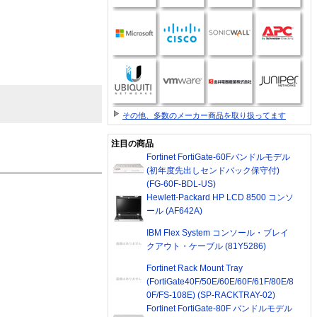
その他、多数のメーカー商品を取り扱ってます
注目の商品
Fortinet FortiGate-60Fバンドルモデル
(初年度先出しセンドバック保守付)
(FG-60F-BDL-US)
Hewlett-Packard HP LCD 8500 コンソ
ール (AF642A)
IBM Flex System コンソール・ブレイ
クアウト・ケーブル (81Y5286)
Fortinet Rack Mount Tray
(FortiGate40F/50E/60E/60F/61F/80E/8
0F/FS-108E) (SP-RACKTRAY-02)
Fortinet FortiGate-80F バンドルモデル