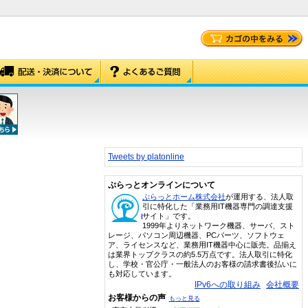
Tweets by platonline
ぷらっとオンラインについて
ぷらっとホーム株式会社
が運用する、法人取
引に特化した「業務用IT機器専門の調達支援
サイト」です。
1999年よりネットワーク機器、サーバ、スト
レージ、パソコン周辺機器、PCパーツ、ソフトウェ
ア、ライセンスなど、業務用IT機器中心に販売。品揃え
は業界トップクラスの約5.5万点です。法人取引に特化
し、学校・官公庁・一般法人のお客様の請求書後払いに
も対応しています。
IPv6への取り組み
会社概要
お客様からの声
もっと見る