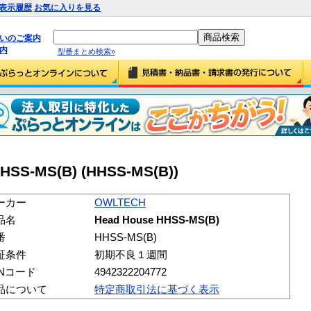
表示履歴
お気に入りを見る
払いのご案内
内
型番まとめ検索»
HSS-MS(B) (HHSS-MS(B))
ーカー
OWLTECH
品名
Head House HHSS-MS(B)
番
HHSS-MS(B)
証条件
初期不良１週間
ANコード
4942322204772
品について
特定商取引法に基づく表示