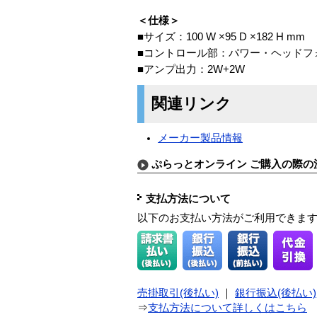
＜仕様＞
■サイズ：100 W ×95 D ×182 H mm
■コントロール部：パワー・ヘッドフ
■アンプ出力：2W+2W
関連リンク
メーカー製品情報
ぷらっとオンライン ご購入の際の
支払方法について
以下のお支払い方法がご利用できま
売掛取引(後払い)
｜
銀行振込(後払い)
⇒
支払方法について詳しくはこちら