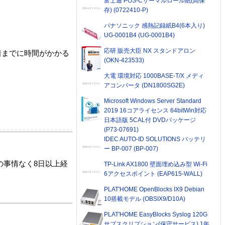
富士通 POS-Cサーマルロール紙(高保
存) (0722410-P)
パナソニック 感熱記録紙B4(6本入り)
UG-0001B4 (UG-0001B4)
応研 販売大臣 NX スタンドアロン
着までに時間がかかる
(OKN-423533)
大電 環境対応 1000BASE-T/X メディ
アコンバータ (DN1800SG2E)
Microsoft Windows Server Standard
2019 16コアライセンス 64bitWin対応
日本語版 5CAL付 DVDパッケージ
(P73-07691)
IDEC AUTO-ID SOLUTIONS バッテリ
ー BP-007 (BP-007)
の事情なく8日以上経
TP-Link AX1800 壁面埋め込み型 Wi-Fi
6アクセスポイント (EAP615-WALL)
PLAT'HOME OpenBlocks IX9 Debian
10搭載モデル (OBSIX9/D10A)
PLAT'HOME EasyBlocks Syslog 120G
サブスクリプション(保守サービス) 1年