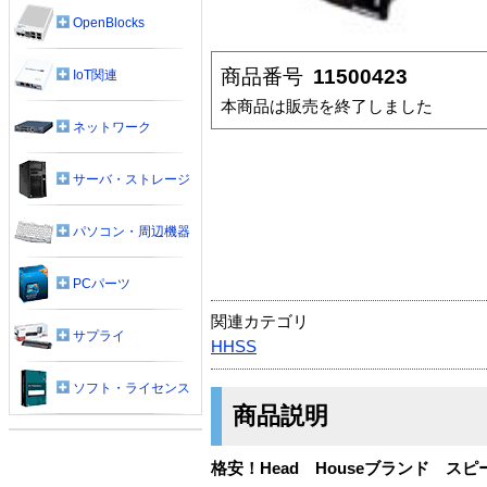
OpenBlocks
商品番号
11500423
IoT関連
本商品は販売を終了しました
ネットワーク
サーバ・ストレージ
パソコン・周辺機器
PCパーツ
関連カテゴリ
サプライ
HHSS
ソフト・ライセンス
商品説明
格安！Head Houseブランド ス