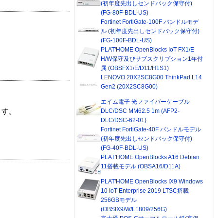
(初年度先出しセンドバック保守付)
(FG-80F-BDL-US)
Fortinet FortiGate-100F バンドルモデ
ル (初年度先出しセンドバック保守付)
(FG-100F-BDL-US)
PLAT'HOME OpenBlocks IoT FX1/E
H/W保守及びサブスクリプション1年付
属 (OBSFX1/E/D11/H1S1)
LENOVO 20X2SC8G00 ThinkPad L14
Gen2 (20X2SC8G00)
エイム電子 光ファイバーケーブル
DLC/DSC MM62.5 1m (AFP2-
ます。
DLC/DSC-62-01)
Fortinet FortiGate-40F バンドルモデル
(初年度先出しセンドバック保守付)
(FG-40F-BDL-US)
PLAT'HOME OpenBlocks A16 Debian
11搭載モデル (OBSA16/D11A)
PLAT'HOME OpenBlocks IX9 Windows
10 IoT Enterprise 2019 LTSC搭載
256GBモデル
(OBSIX9/W/L1809/256G)