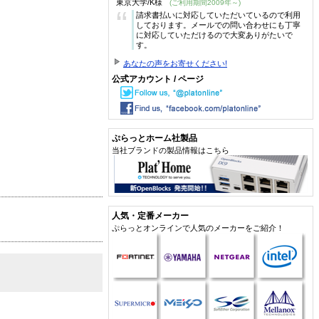
東京大学/K様
(ご利用期間2009年～)
“
請求書払いに対応していただいているので利用
しております。メールでの問い合わせにも丁寧
に対応していただけるので大変ありがたいで
す。
あなたの声をお寄せください!
公式アカウント / ページ
ぷらっとホーム社製品
当社ブランドの製品情報はこちら
人気・定番メーカー
ぷらっとオンラインで人気のメーカーをご紹介！