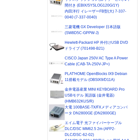
間付き (EBIX/SYSLOG120G/1Y)
内田洋行 イレーザーFB型(大) 7-337-
0040 (7-337-0040)
三菱電機 GX Developer 日本語版
(SW8D5C-GPPW-J)
Hewlett-Packard HP 外付けUSB DVD
ドライブ (701498-B21)
CISCO Japan 250V AC Type A Power
Cable (CAB-TA-250V-JP=)
PLAT'HOME OpenBlocks IX9 Debian
11搭載モデル (OBSIX9/D11A)
金井電器産業 MINI KEYBOARD Pro
USBモデル 英語版 (金井電器)
(HMB632KUS/R)
大電 100BASE-TX/FXメディアコンバ
ータ DN2800GE (DN2800GE)
エイム電子 光ファイバーケーブル
DLC/DSC MM62.5 2m (AFP2-
DLC/DSC-62-02)