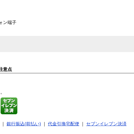
ォン端子
注意点
す。
｜
銀行振込(前払い)
｜
代金引換宅配便
｜
セブンイレブン決済