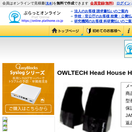
会員はオンラインで見積書(
)を
無料で作成
できます
会員登録(無料)
ログイン
見本
法人のお客様 請求書払いのご案内
学校・官公庁のお客様 校費・公費
研究機関のお客様 科研費払いのご案
OWLTECH Head House H
メ
商
型
保
J
返