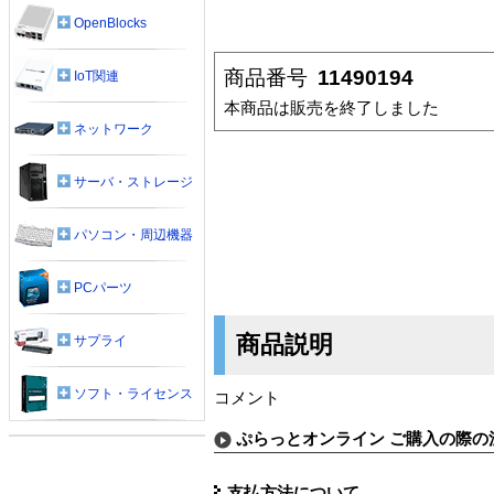
OpenBlocks
商品番号
11490194
IoT関連
本商品は販売を終了しました
ネットワーク
サーバ・ストレージ
パソコン・周辺機器
PCパーツ
商品説明
サプライ
ソフト・ライセンス
コメント
ぷらっとオンライン ご購入の際の
支払方法について