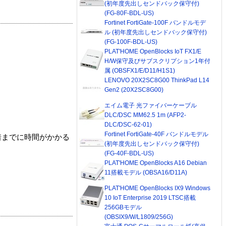
(初年度先出しセンドバック保守付)
(FG-80F-BDL-US)
Fortinet FortiGate-100F バンドルモデ
ル (初年度先出しセンドバック保守付)
(FG-100F-BDL-US)
PLAT'HOME OpenBlocks IoT FX1/E
H/W保守及びサブスクリプション1年付
属 (OBSFX1/E/D11/H1S1)
LENOVO 20X2SC8G00 ThinkPad L14
Gen2 (20X2SC8G00)
エイム電子 光ファイバーケーブル
DLC/DSC MM62.5 1m (AFP2-
DLC/DSC-62-01)
Fortinet FortiGate-40F バンドルモデル
着までに時間がかかる
(初年度先出しセンドバック保守付)
(FG-40F-BDL-US)
PLAT'HOME OpenBlocks A16 Debian
11搭載モデル (OBSA16/D11A)
PLAT'HOME OpenBlocks IX9 Windows
10 IoT Enterprise 2019 LTSC搭載
256GBモデル
(OBSIX9/W/L1809/256G)