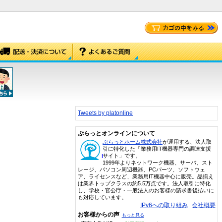
Tweets by platonline
ぷらっとオンラインについて
ぷらっとホーム株式会社
が運用する、法人取
引に特化した「業務用IT機器専門の調達支援
サイト」です。
1999年よりネットワーク機器、サーバ、スト
レージ、パソコン周辺機器、PCパーツ、ソフトウェ
ア、ライセンスなど、業務用IT機器中心に販売。品揃え
は業界トップクラスの約5.5万点です。法人取引に特化
し、学校・官公庁・一般法人のお客様の請求書後払いに
も対応しています。
IPv6への取り組み
会社概要
お客様からの声
もっと見る