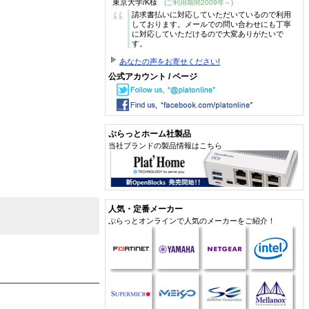
東京大学/K様
(ご利用期間2009年～)
“
請求書払いに対応していただいているので利用
しております。メールでの問い合わせにも丁寧
に対応していただけるので大変ありがたいで
す。
あなたの声をお寄せください!
公式アカウント / ページ
ぷらっとホーム社製品
当社ブランドの製品情報はこちら
人気・定番メーカー
ぷらっとオンラインで人気のメーカーをご紹介！