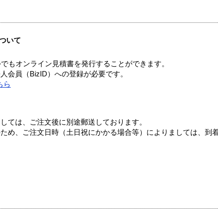
ついて
つでもオンライン見積書を発行することができます。
会員（BizID）への登録が必要です。
ちら
ましては、ご注文後に別途郵送しております。
のため、ご注文日時（土日祝にかかる場合等）によりましては、到