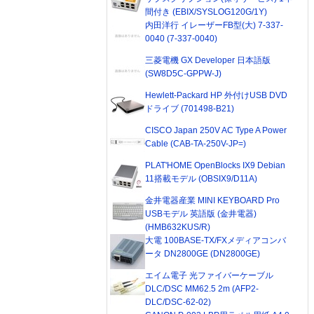
間付き (EBIX/SYSLOG120G/1Y)
内田洋行 イレーザーFB型(大) 7-337-
0040 (7-337-0040)
三菱電機 GX Developer 日本語版
(SW8D5C-GPPW-J)
Hewlett-Packard HP 外付けUSB DVD
ドライブ (701498-B21)
CISCO Japan 250V AC Type A Power
Cable (CAB-TA-250V-JP=)
PLAT'HOME OpenBlocks IX9 Debian
11搭載モデル (OBSIX9/D11A)
金井電器産業 MINI KEYBOARD Pro
USBモデル 英語版 (金井電器)
(HMB632KUS/R)
大電 100BASE-TX/FXメディアコンバ
ータ DN2800GE (DN2800GE)
エイム電子 光ファイバーケーブル
DLC/DSC MM62.5 2m (AFP2-
DLC/DSC-62-02)