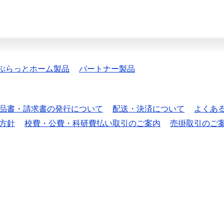
ぷらっとホーム製品
パートナー製品
品書・請求書の発行について
配送・決済について
よくあ
方針
校費・公費・科研費払い取引のご案内
売掛取引のご