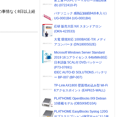
富士通 POS-Cサーマルロール紙(高保
存) (0722410-P)
の事情なく8日以上経
パナソニック 感熱記録紙B4(6本入り)
UG-0001B4 (UG-0001B4)
応研 販売大臣 NX スタンドアロン
(OKN-423533)
大電 環境対応 1000BASE-T/X メディ
アコンバータ (DN1800SG2E)
Microsoft Windows Server Standard
2019 16コアライセンス 64bitWin対応
日本語版 5CAL付 DVDパッケージ
(P73-07691)
IDEC AUTO-ID SOLUTIONS バッテリ
ー BP-007 (BP-007)
TP-Link AX1800 壁面埋め込み型 Wi-Fi
6アクセスポイント (EAP615-WALL)
PLAT'HOME OpenBlocks IX9 Debian
10搭載モデル (OBSIX9/D10A)
PLAT'HOME EasyBlocks Syslog 120G
サブスクリプション(保守サービス) 1年