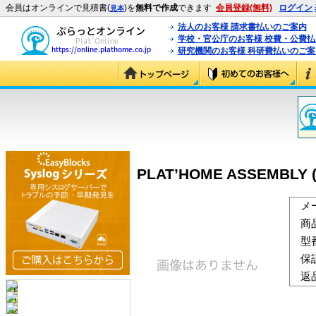
会員はオンラインで見積書(
)を
無料で作成
できます
会員登録(無料)
ログイン
見本
法人のお客様 請求書払いのご案内
学校・官公庁のお客様 校費・公費
研究機関のお客様 科研費払いのご案
PLAT’HOME ASSEMBLY 
メ
商
型
保
返