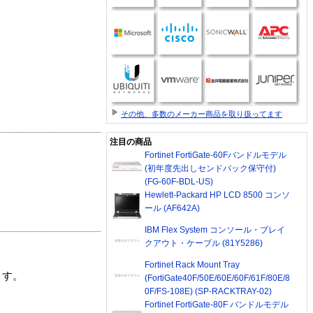
その他、多数のメーカー商品を取り扱ってます
注目の商品
Fortinet FortiGate-60Fバンドルモデル
(初年度先出しセンドバック保守付)
(FG-60F-BDL-US)
Hewlett-Packard HP LCD 8500 コンソ
ール (AF642A)
IBM Flex System コンソール・ブレイ
クアウト・ケーブル (81Y5286)
Fortinet Rack Mount Tray
ます。
(FortiGate40F/50E/60E/60F/61F/80E/8
0F/FS-108E) (SP-RACKTRAY-02)
Fortinet FortiGate-80F バンドルモデル