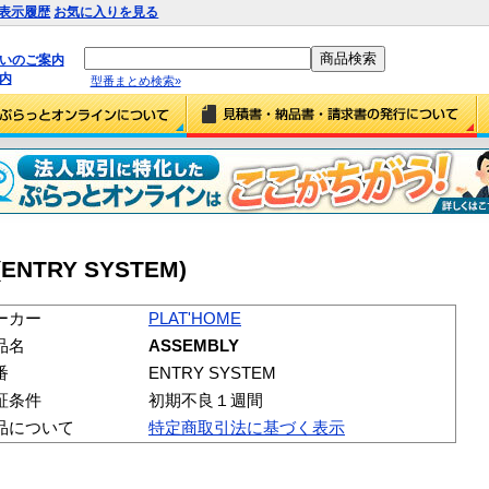
表示履歴
お気に入りを見る
払いのご案内
内
型番まとめ検索»
(ENTRY SYSTEM)
ーカー
PLAT'HOME
品名
ASSEMBLY
番
ENTRY SYSTEM
証条件
初期不良１週間
品について
特定商取引法に基づく表示