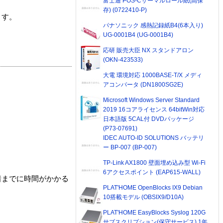
富士通 POS-Cサーマルロール紙(高保
存) (0722410-P)
ます。
パナソニック 感熱記録紙B4(6本入り)
UG-0001B4 (UG-0001B4)
応研 販売大臣 NX スタンドアロン
(OKN-423533)
大電 環境対応 1000BASE-T/X メディ
アコンバータ (DN1800SG2E)
Microsoft Windows Server Standard
2019 16コアライセンス 64bitWin対応
日本語版 5CAL付 DVDパッケージ
(P73-07691)
IDEC AUTO-ID SOLUTIONS バッテリ
ー BP-007 (BP-007)
TP-Link AX1800 壁面埋め込み型 Wi-Fi
6アクセスポイント (EAP615-WALL)
着までに時間がかかる
PLAT'HOME OpenBlocks IX9 Debian
10搭載モデル (OBSIX9/D10A)
PLAT'HOME EasyBlocks Syslog 120G
サブスクリプション(保守サービス) 1年