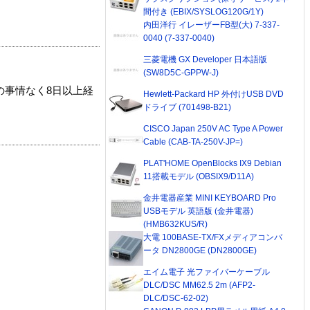
間付き (EBIX/SYSLOG120G/1Y)
内田洋行 イレーザーFB型(大) 7-337-
0040 (7-337-0040)
三菱電機 GX Developer 日本語版
(SW8D5C-GPPW-J)
の事情なく8日以上経
Hewlett-Packard HP 外付けUSB DVD
ドライブ (701498-B21)
CISCO Japan 250V AC Type A Power
Cable (CAB-TA-250V-JP=)
PLAT'HOME OpenBlocks IX9 Debian
11搭載モデル (OBSIX9/D11A)
金井電器産業 MINI KEYBOARD Pro
USBモデル 英語版 (金井電器)
(HMB632KUS/R)
大電 100BASE-TX/FXメディアコンバ
ータ DN2800GE (DN2800GE)
エイム電子 光ファイバーケーブル
DLC/DSC MM62.5 2m (AFP2-
DLC/DSC-62-02)