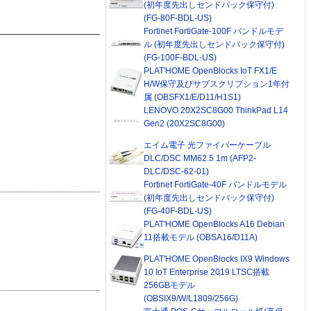
(初年度先出しセンドバック保守付)
(FG-80F-BDL-US)
Fortinet FortiGate-100F バンドルモデ
ル (初年度先出しセンドバック保守付)
(FG-100F-BDL-US)
PLAT'HOME OpenBlocks IoT FX1/E
H/W保守及びサブスクリプション1年付
属 (OBSFX1/E/D11/H1S1)
LENOVO 20X2SC8G00 ThinkPad L14
Gen2 (20X2SC8G00)
エイム電子 光ファイバーケーブル
DLC/DSC MM62.5 1m (AFP2-
DLC/DSC-62-01)
Fortinet FortiGate-40F バンドルモデル
(初年度先出しセンドバック保守付)
(FG-40F-BDL-US)
PLAT'HOME OpenBlocks A16 Debian
11搭載モデル (OBSA16/D11A)
PLAT'HOME OpenBlocks IX9 Windows
10 IoT Enterprise 2019 LTSC搭載
256GBモデル
(OBSIX9/W/L1809/256G)