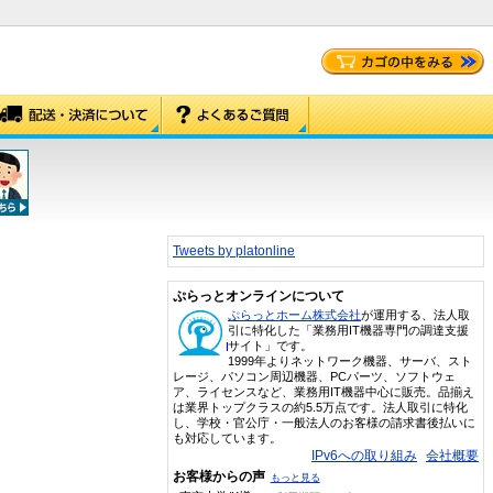
Tweets by platonline
ぷらっとオンラインについて
ぷらっとホーム株式会社
が運用する、法人取
引に特化した「業務用IT機器専門の調達支援
サイト」です。
1999年よりネットワーク機器、サーバ、スト
レージ、パソコン周辺機器、PCパーツ、ソフトウェ
ア、ライセンスなど、業務用IT機器中心に販売。品揃え
は業界トップクラスの約5.5万点です。法人取引に特化
し、学校・官公庁・一般法人のお客様の請求書後払いに
も対応しています。
IPv6への取り組み
会社概要
お客様からの声
もっと見る