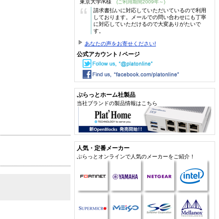
東京大学/K様
(ご利用期間2009年～)
“
請求書払いに対応していただいているので利用
しております。メールでの問い合わせにも丁寧
に対応していただけるので大変ありがたいで
す。
あなたの声をお寄せください!
公式アカウント / ページ
ぷらっとホーム社製品
当社ブランドの製品情報はこちら
人気・定番メーカー
ぷらっとオンラインで人気のメーカーをご紹介！