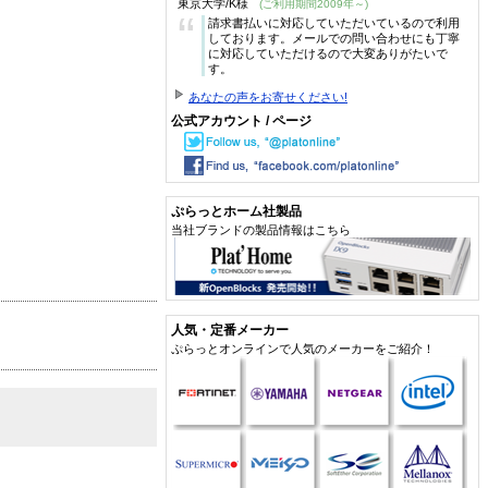
東京大学/K様
(ご利用期間2009年～)
“
請求書払いに対応していただいているので利用
しております。メールでの問い合わせにも丁寧
に対応していただけるので大変ありがたいで
す。
あなたの声をお寄せください!
公式アカウント / ページ
ぷらっとホーム社製品
当社ブランドの製品情報はこちら
人気・定番メーカー
ぷらっとオンラインで人気のメーカーをご紹介！