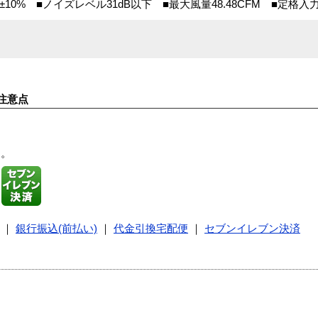
rpm±10% ■ノイズレベル31dB以下 ■最大風量48.48CFM ■定格入力12
注意点
す。
｜
銀行振込(前払い)
｜
代金引換宅配便
｜
セブンイレブン決済