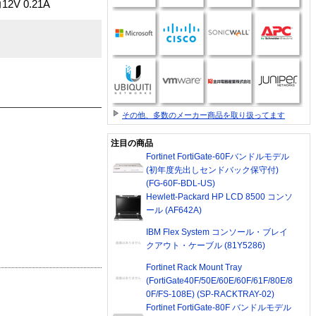
V 0.21A
その他、多数のメーカー商品を取り扱ってます
注目の商品
Fortinet FortiGate-60Fバンドルモデル
(初年度先出しセンドバック保守付)
(FG-60F-BDL-US)
Hewlett-Packard HP LCD 8500 コンソ
ール (AF642A)
IBM Flex System コンソール・ブレイ
クアウト・ケーブル (81Y5286)
Fortinet Rack Mount Tray
(FortiGate40F/50E/60E/60F/61F/80E/8
0F/FS-108E) (SP-RACKTRAY-02)
Fortinet FortiGate-80F バンドルモデル