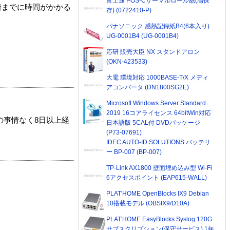
富士通 POS-Cサーマルロール紙(高保
着までに時間がかかる
存) (0722410-P)
パナソニック 感熱記録紙B4(6本入り)
UG-0001B4 (UG-0001B4)
応研 販売大臣 NX スタンドアロン
(OKN-423533)
大電 環境対応 1000BASE-T/X メディ
アコンバータ (DN1800SG2E)
Microsoft Windows Server Standard
2019 16コアライセンス 64bitWin対応
の事情なく8日以上経
日本語版 5CAL付 DVDパッケージ
(P73-07691)
IDEC AUTO-ID SOLUTIONS バッテリ
ー BP-007 (BP-007)
TP-Link AX1800 壁面埋め込み型 Wi-Fi
6アクセスポイント (EAP615-WALL)
PLAT'HOME OpenBlocks IX9 Debian
10搭載モデル (OBSIX9/D10A)
PLAT'HOME EasyBlocks Syslog 120G
サブスクリプション(保守サービス) 1年