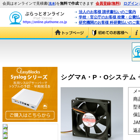
会員はオンラインで見積書(
)を
無料で作成
できます
会員登録(無料)
ログイン
見本
法人のお客様 請求書払いのご案内
学校・官公庁のお客様 校費・公費
研究機関のお客様 科研費払いのご案
シグマA・P・Oシステム セカ
メ
商
型
保
J
返