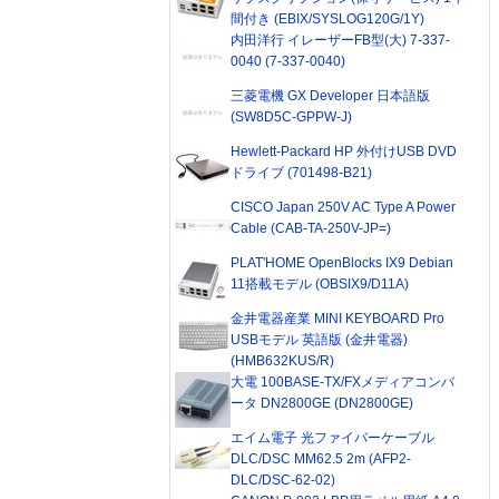
間付き (EBIX/SYSLOG120G/1Y)
内田洋行 イレーザーFB型(大) 7-337-
0040 (7-337-0040)
三菱電機 GX Developer 日本語版
(SW8D5C-GPPW-J)
Hewlett-Packard HP 外付けUSB DVD
ドライブ (701498-B21)
CISCO Japan 250V AC Type A Power
Cable (CAB-TA-250V-JP=)
PLAT'HOME OpenBlocks IX9 Debian
11搭載モデル (OBSIX9/D11A)
金井電器産業 MINI KEYBOARD Pro
USBモデル 英語版 (金井電器)
(HMB632KUS/R)
大電 100BASE-TX/FXメディアコンバ
ータ DN2800GE (DN2800GE)
エイム電子 光ファイバーケーブル
DLC/DSC MM62.5 2m (AFP2-
DLC/DSC-62-02)