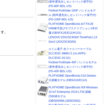
(初年度先出しセンドバック保守付)
(FG-80F-BDL-US)
Fortinet FortiGate-100F バンドルモデ
ル (初年度先出しセンドバック保守付)
(FG-100F-BDL-US)
PLAT'HOME OpenBlocks IoT FX1/E
H/W保守及びサブスクリプション1年付
ます。
属 (OBSFX1/E/D11/H1S1)
LENOVO 20X2SC8G00 ThinkPad L14
Gen2 (20X2SC8G00)
エイム電子 光ファイバーケーブル
DLC/DSC MM62.5 1m (AFP2-
DLC/DSC-62-01)
Fortinet FortiGate-40F バンドルモデル
(初年度先出しセンドバック保守付)
(FG-40F-BDL-US)
PLAT'HOME OpenBlocks A16 Debian
11搭載モデル (OBSA16/D11A)
PLAT'HOME OpenBlocks IX9 Windows
10 IoT Enterprise 2019 LTSC搭載
256GBモデル
(OBSIX9/W/L1809/256G)