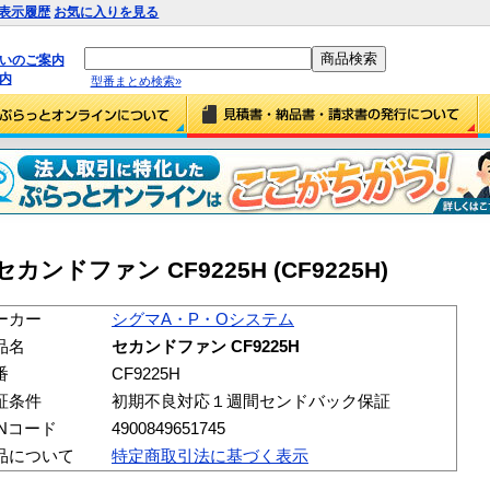
表示履歴
お気に入りを見る
払いのご案内
内
型番まとめ検索»
ンドファン CF9225H (CF9225H)
ーカー
シグマA・P・Oシステム
品名
セカンドファン CF9225H
番
CF9225H
証条件
初期不良対応１週間センドバック保証
ANコード
4900849651745
品について
特定商取引法に基づく表示