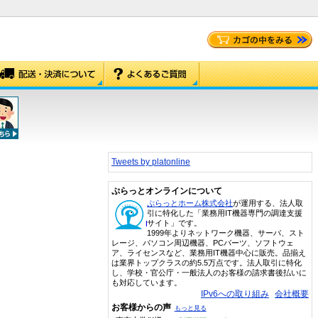
Tweets by platonline
ぷらっとオンラインについて
ぷらっとホーム株式会社
が運用する、法人取
引に特化した「業務用IT機器専門の調達支援
サイト」です。
1999年よりネットワーク機器、サーバ、スト
レージ、パソコン周辺機器、PCパーツ、ソフトウェ
ア、ライセンスなど、業務用IT機器中心に販売。品揃え
は業界トップクラスの約5.5万点です。法人取引に特化
し、学校・官公庁・一般法人のお客様の請求書後払いに
も対応しています。
IPv6への取り組み
会社概要
お客様からの声
もっと見る