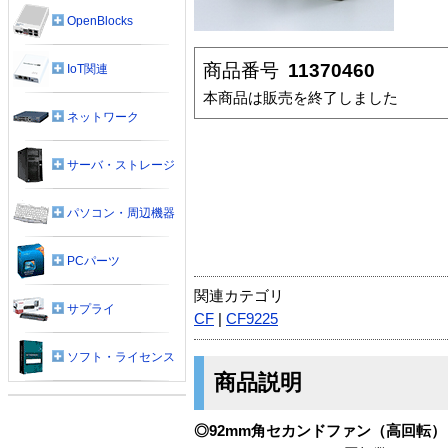
OpenBlocks
商品番号
11370460
IoT関連
本商品は販売を終了しました
ネットワーク
サーバ・ストレージ
パソコン・周辺機器
PCパーツ
関連カテゴリ
サプライ
CF
|
CF9225
ソフト・ライセンス
商品説明
◎92mm角セカンドファン（高回転）