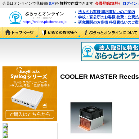
会員はオンラインで見積書(
)を
無料で作成
できます
会員登録(無料)
ログイン
見本
法人のお客様 請求書払いのご案内
学校・官公庁のお客様 校費・公費
研究機関のお客様 科研費払いのご案
COOLER MASTER Reeds 