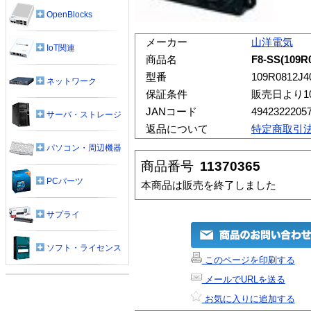
OpenBlocks
メーカー
山洋電気
IoT関連
商品名
F8-SS(109R
型番
109R0812J4
ネットワーク
保証条件
販売日より1
JANコード
4942322205
サーバ・ストレージ
返品について
特定商取引
パソコン・周辺機器
商品番号
11370365
PCパーツ
本商品は販売を終了しました
サプライ
ソフト・ライセンス
このページを印刷する
メールでURLを送る
お気に入りに追加する