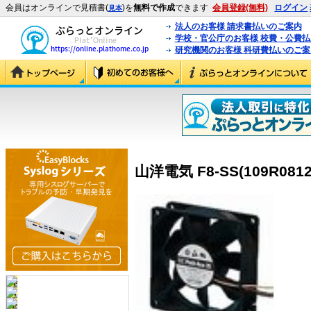
会員はオンラインで見積書(
)を
無料で作成
できます
会員登録(無料)
ログイン
見本
法人のお客様 請求書払いのご案内
学校・官公庁のお客様 校費・公費
研究機関のお客様 科研費払いのご案
山洋電気 F8-SS(109R0812J