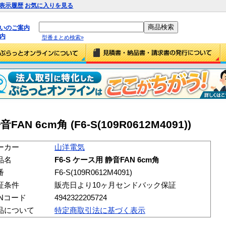
表示履歴
お気に入りを見る
払いのご案内
内
型番まとめ検索»
AN 6cm角 (F6-S(109R0612M4091))
ーカー
山洋電気
品名
F6-S ケース用 静音FAN 6cm角
番
F6-S(109R0612M4091)
証条件
販売日より10ヶ月センドバック保証
ANコード
4942322205724
品について
特定商取引法に基づく表示