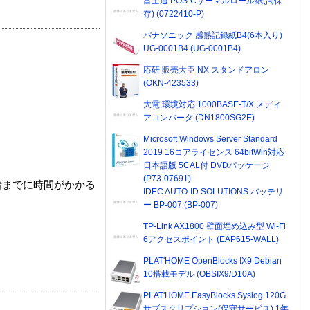
富士通 POS-Cサーマルロール紙(高保
存) (0722410-P)
パナソニック 感熱記録紙B4(6本入り)
UG-0001B4 (UG-0001B4)
応研 販売大臣 NX スタンドアロン
(OKN-423533)
大電 環境対応 1000BASE-T/X メディ
アコンバータ (DN1800SG2E)
Microsoft Windows Server Standard
2019 16コアライセンス 64bitWin対応
日本語版 5CAL付 DVDパッケージ
(P73-07691)
着までに時間がかかる
IDEC AUTO-ID SOLUTIONS バッテリ
ー BP-007 (BP-007)
TP-Link AX1800 壁面埋め込み型 Wi-Fi
6アクセスポイント (EAP615-WALL)
PLAT'HOME OpenBlocks IX9 Debian
10搭載モデル (OBSIX9/D10A)
PLAT'HOME EasyBlocks Syslog 120G
サブスクリプション(保守サービス) 1年