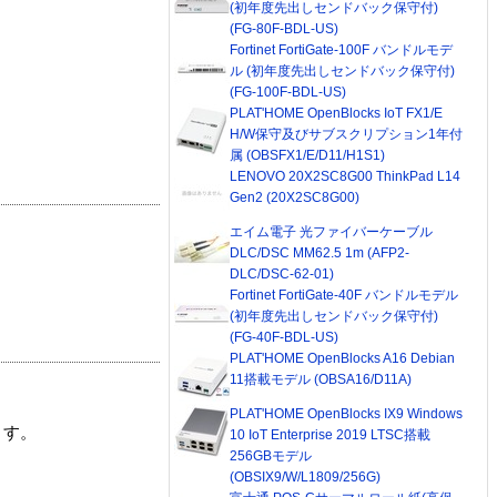
(初年度先出しセンドバック保守付)
(FG-80F-BDL-US)
Fortinet FortiGate-100F バンドルモデ
ル (初年度先出しセンドバック保守付)
(FG-100F-BDL-US)
PLAT'HOME OpenBlocks IoT FX1/E
H/W保守及びサブスクリプション1年付
属 (OBSFX1/E/D11/H1S1)
LENOVO 20X2SC8G00 ThinkPad L14
Gen2 (20X2SC8G00)
エイム電子 光ファイバーケーブル
DLC/DSC MM62.5 1m (AFP2-
DLC/DSC-62-01)
Fortinet FortiGate-40F バンドルモデル
(初年度先出しセンドバック保守付)
(FG-40F-BDL-US)
PLAT'HOME OpenBlocks A16 Debian
11搭載モデル (OBSA16/D11A)
PLAT'HOME OpenBlocks IX9 Windows
ます。
10 IoT Enterprise 2019 LTSC搭載
256GBモデル
(OBSIX9/W/L1809/256G)