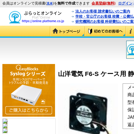
会員はオンラインで見積書(
)を
無料で作成
できます
会員登録(無料)
ログイン
見本
法人のお客様 請求書払いのご案内
学校・官公庁のお客様 校費・公費
研究機関のお客様 科研費払いのご案
山洋電気 F6-S ケース用 静音F
メ
商
型
保
J
返