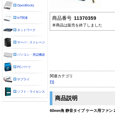
OpenBlocks
商品番号
11370359
IoT関連
本商品は販売を終了しました
ネットワーク
サーバ・ストレージ
パソコン・周辺機器
PCパーツ
関連カテゴリ
サプライ
F6
ソフト・ライセンス
商品説明
60mm角 静音タイプ ケース用ファン 2,