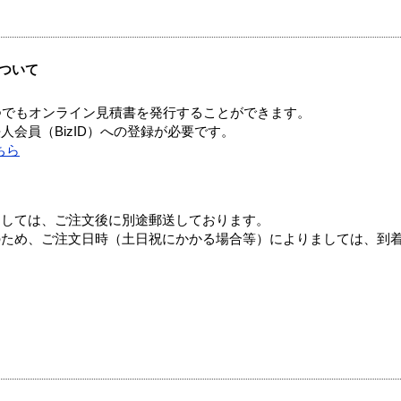
ついて
つでもオンライン見積書を発行することができます。
会員（BizID）への登録が必要です。
ちら
ましては、ご注文後に別途郵送しております。
のため、ご注文日時（土日祝にかかる場合等）によりましては、到