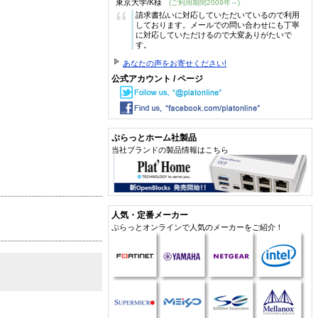
東京大学/K様
(ご利用期間2009年～)
“
請求書払いに対応していただいているので利用
しております。メールでの問い合わせにも丁寧
に対応していただけるので大変ありがたいで
す。
あなたの声をお寄せください!
公式アカウント / ページ
ぷらっとホーム社製品
当社ブランドの製品情報はこちら
人気・定番メーカー
ぷらっとオンラインで人気のメーカーをご紹介！