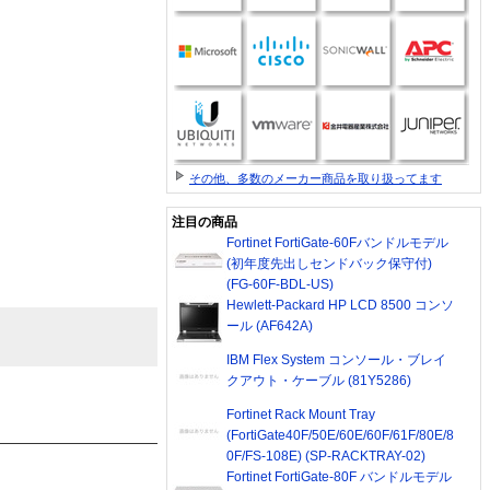
その他、多数のメーカー商品を取り扱ってます
注目の商品
Fortinet FortiGate-60Fバンドルモデル
(初年度先出しセンドバック保守付)
(FG-60F-BDL-US)
Hewlett-Packard HP LCD 8500 コンソ
ール (AF642A)
IBM Flex System コンソール・ブレイ
クアウト・ケーブル (81Y5286)
Fortinet Rack Mount Tray
(FortiGate40F/50E/60E/60F/61F/80E/8
0F/FS-108E) (SP-RACKTRAY-02)
Fortinet FortiGate-80F バンドルモデル