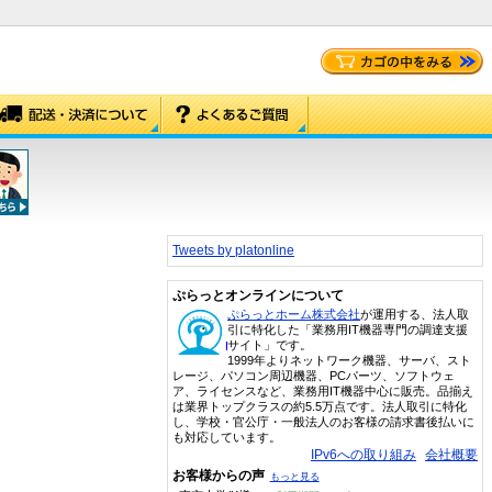
Tweets by platonline
ぷらっとオンラインについて
ぷらっとホーム株式会社
が運用する、法人取
引に特化した「業務用IT機器専門の調達支援
サイト」です。
1999年よりネットワーク機器、サーバ、スト
レージ、パソコン周辺機器、PCパーツ、ソフトウェ
ア、ライセンスなど、業務用IT機器中心に販売。品揃え
は業界トップクラスの約5.5万点です。法人取引に特化
し、学校・官公庁・一般法人のお客様の請求書後払いに
も対応しています。
IPv6への取り組み
会社概要
お客様からの声
もっと見る