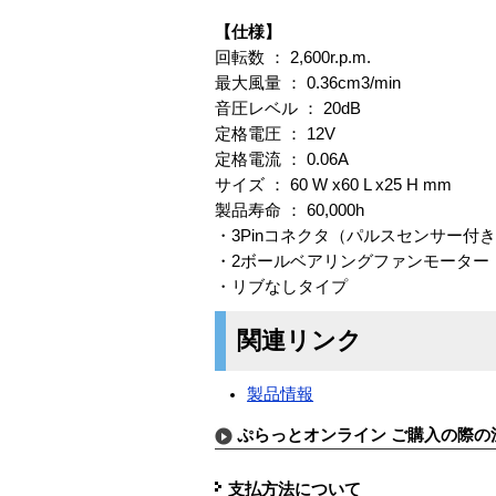
【仕様】
回転数 ： 2,600r.p.m.
最大風量 ： 0.36cm
3
/min
音圧レベル ： 20dB
定格電圧 ： 12V
定格電流 ： 0.06A
サイズ ： 60 W x60 L x25 H mm
製品寿命 ： 60,000h
・3Pinコネクタ（パルスセンサー付
・2ボールベアリングファンモーター
・リブなしタイプ
関連リンク
製品情報
ぷらっとオンライン ご購入の際の
支払方法について