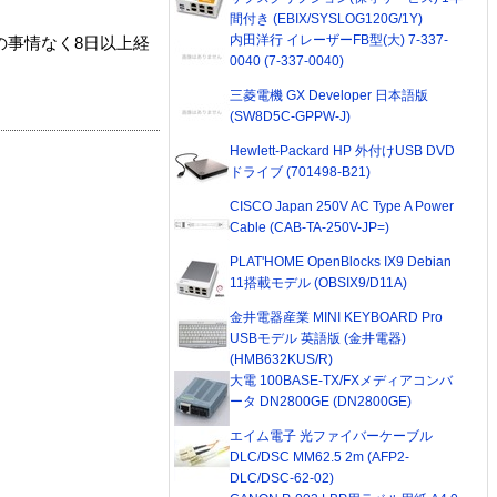
間付き (EBIX/SYSLOG120G/1Y)
内田洋行 イレーザーFB型(大) 7-337-
の事情なく8日以上経
0040 (7-337-0040)
三菱電機 GX Developer 日本語版
(SW8D5C-GPPW-J)
Hewlett-Packard HP 外付けUSB DVD
ドライブ (701498-B21)
CISCO Japan 250V AC Type A Power
Cable (CAB-TA-250V-JP=)
PLAT'HOME OpenBlocks IX9 Debian
11搭載モデル (OBSIX9/D11A)
金井電器産業 MINI KEYBOARD Pro
USBモデル 英語版 (金井電器)
(HMB632KUS/R)
大電 100BASE-TX/FXメディアコンバ
ータ DN2800GE (DN2800GE)
エイム電子 光ファイバーケーブル
DLC/DSC MM62.5 2m (AFP2-
DLC/DSC-62-02)