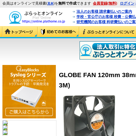
会員はオンラインで見積書(
)を
無料で作成
できます
会員登録(無料)
ログイン
見本
法人のお客様 請求書払いのご案内
学校・官公庁のお客様 校費・公費
研究機関のお客様 科研費払いのご案
GLOBE FAN 120mm 38mm
3M)