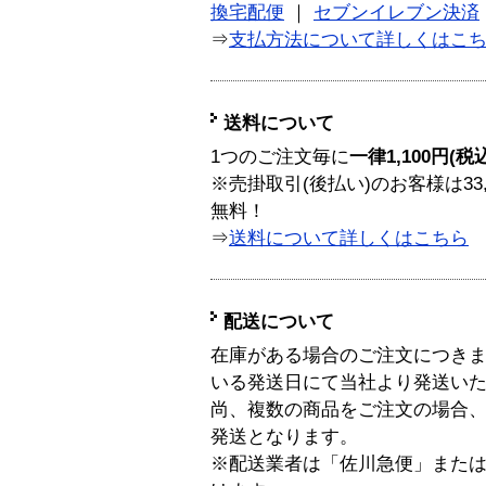
換宅配便
｜
セブンイレブン決済
⇒
支払方法について詳しくはこ
送料について
1つのご注文毎に
一律1,100円(税
※売掛取引(後払い)のお客様は33
無料！
⇒
送料について詳しくはこちら
配送について
在庫がある場合のご注文につき
いる発送日にて当社より発送い
尚、複数の商品をご注文の場合
発送となります。
※配送業者は「佐川急便」また