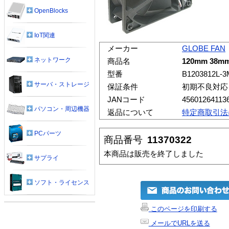
OpenBlocks
IoT関連
メーカー
GLOBE FAN
ネットワーク
商品名
120mm 38m
型番
B1203812L-3
サーバ・ストレージ
保証条件
初期不良対応
JANコード
45601264113
パソコン・周辺機器
返品について
特定商取引法
PCパーツ
商品番号
11370322
本商品は販売を終了しました
サプライ
ソフト・ライセンス
このページを印刷する
メールでURLを送る