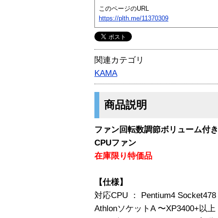
このページのURL
https://plth.me/11370309
関連カテゴリ
KAMA
商品説明
ファン回転数調節ボリューム付き8c
CPUファン
在庫限り特価品
【仕様】
対応CPU ： Pentium4 Socket47
AthlonソケットA 〜XP3400+以上