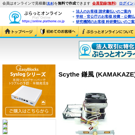
会員はオンラインで見積書(
)を
無料で作成
できます
会員登録(無料)
ログイン
見本
法人のお客様 請求書払いのご案内
学校・官公庁のお客様 校費・公費
研究機関のお客様 科研費払いのご案
Scythe 鎌風 (KAMAKAZE