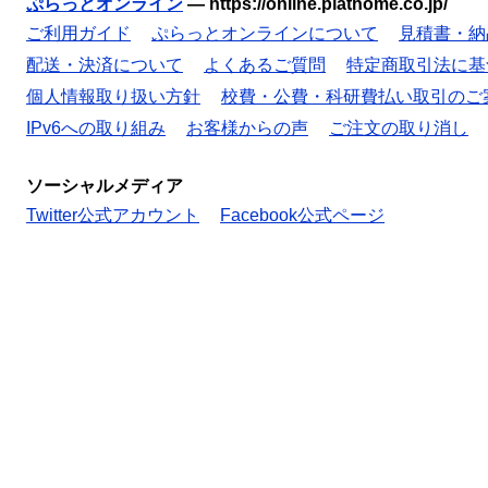
ぷらっとオンライン
—
https://online.plathome.co.jp/
ご利用ガイド
ぷらっとオンラインについて
見積書・納
配送・決済について
よくあるご質問
特定商取引法に基
個人情報取り扱い方針
校費・公費・科研費払い取引のご
IPv6への取り組み
お客様からの声
ご注文の取り消し
ソーシャルメディア
Twitter公式アカウント
Facebook公式ページ