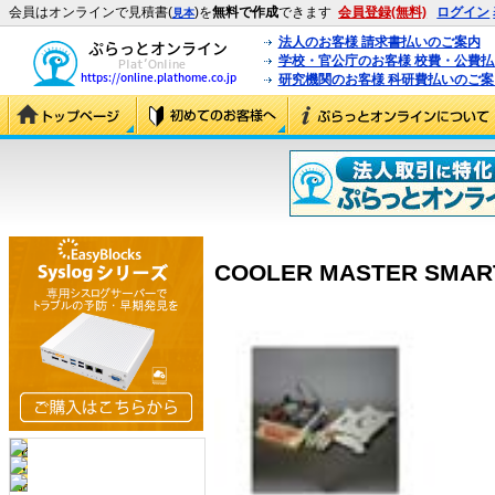
会員はオンラインで見積書(
)を
無料で作成
できます
会員登録(無料)
ログイン
見本
法人のお客様 請求書払いのご案内
学校・官公庁のお客様 校費・公費
研究機関のお客様 科研費払いのご案
COOLER MASTER SMART-