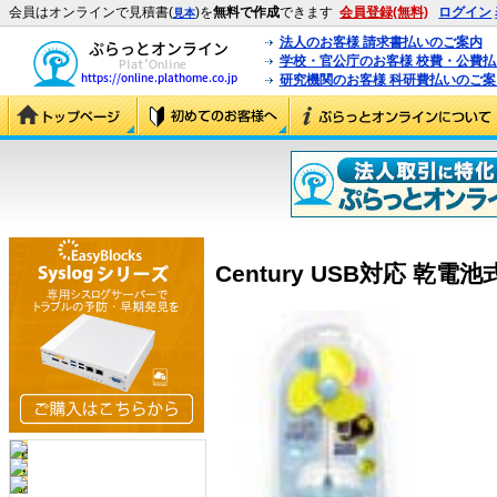
会員はオンラインで見積書(
)を
無料で作成
できます
会員登録(無料)
ログイン
見本
法人のお客様 請求書払いのご案内
学校・官公庁のお客様 校費・公費
研究機関のお客様 科研費払いのご案
Century USB対応 乾電池