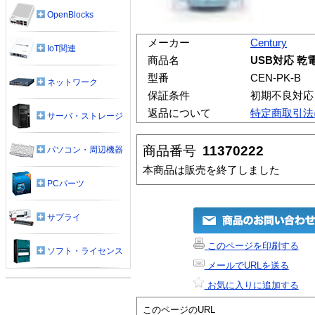
OpenBlocks
メーカー
Century
IoT関連
商品名
USB対応 乾
型番
CEN-PK-B
ネットワーク
保証条件
初期不良対応
返品について
特定商取引法
サーバ・ストレージ
商品番号
11370222
パソコン・周辺機器
本商品は販売を終了しました
PCパーツ
サプライ
このページを印刷する
ソフト・ライセンス
メールでURLを送る
お気に入りに追加する
このページのURL