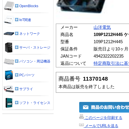
OpenBlocks
IoT関連
メーカー
山洋電気
ネットワーク
商品名
109P1212H445
型番
109P1212H445
サーバ・ストレージ
保証条件
販売日より10ヶ
JANコード
4942322202235
パソコン・周辺機器
返品について
特定商取引法に基
PCパーツ
商品番号
11370148
本商品は販売を終了しました
サプライ
ソフト・ライセンス
このページを印刷する
メールでURLを送る