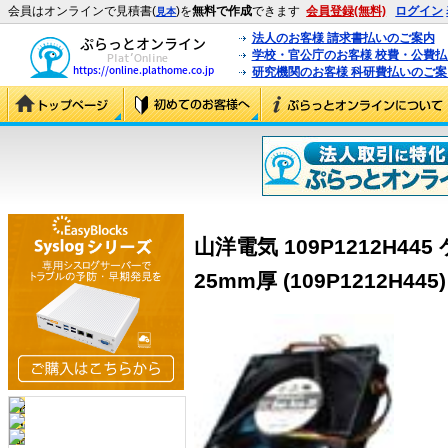
会員はオンラインで見積書(
)を
無料で作成
できます
会員登録(無料)
ログイン
見本
法人のお客様 請求書払いのご案内
学校・官公庁のお客様 校費・公費
研究機関のお客様 科研費払いのご案
山洋電気 109P1212H445
25mm厚 (109P1212H445)