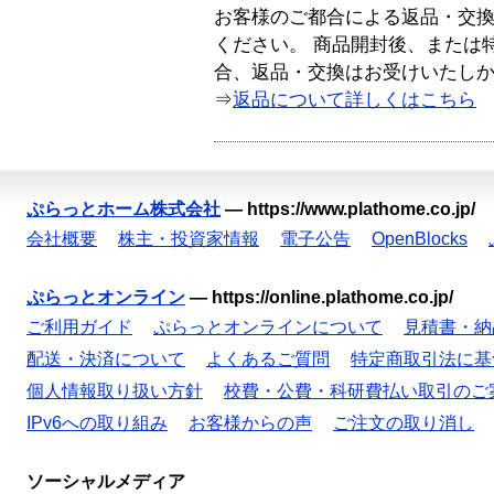
お客様のご都合による返品・交
ください。 商品開封後、または
合、返品・交換はお受けいたし
⇒
返品について詳しくはこちら
ぷらっとホーム株式会社
—
https://www.plathome.co.jp/
会社概要
株主・投資家情報
電子公告
OpenBlocks
ぷらっとオンライン
—
https://online.plathome.co.jp/
ご利用ガイド
ぷらっとオンラインについて
見積書・納
配送・決済について
よくあるご質問
特定商取引法に基
個人情報取り扱い方針
校費・公費・科研費払い取引のご
IPv6への取り組み
お客様からの声
ご注文の取り消し
ソーシャルメディア