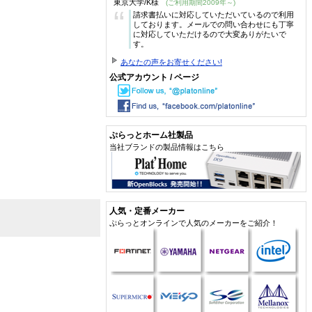
東京大学/K様
(ご利用期間2009年～)
“
請求書払いに対応していただいているので利用
しております。メールでの問い合わせにも丁寧
に対応していただけるので大変ありがたいで
す。
あなたの声をお寄せください!
公式アカウント / ページ
ぷらっとホーム社製品
当社ブランドの製品情報はこちら
人気・定番メーカー
ぷらっとオンラインで人気のメーカーをご紹介！