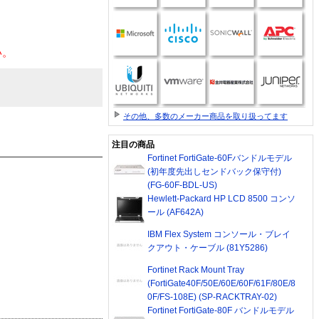
い。
その他、多数のメーカー商品を取り扱ってます
注目の商品
Fortinet FortiGate-60Fバンドルモデル
(初年度先出しセンドバック保守付)
(FG-60F-BDL-US)
Hewlett-Packard HP LCD 8500 コンソ
ール (AF642A)
IBM Flex System コンソール・ブレイ
クアウト・ケーブル (81Y5286)
Fortinet Rack Mount Tray
(FortiGate40F/50E/60E/60F/61F/80E/8
0F/FS-108E) (SP-RACKTRAY-02)
Fortinet FortiGate-80F バンドルモデル