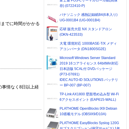
富士通 POS-Cサーマルロール紙(高保
存) (0722410-P)
パナソニック 感熱記録紙B4(6本入り)
UG-0001B4 (UG-0001B4)
着までに時間がかかる
応研 販売大臣 NX スタンドアロン
(OKN-423533)
大電 環境対応 1000BASE-T/X メディ
アコンバータ (DN1800SG2E)
Microsoft Windows Server Standard
2019 16コアライセンス 64bitWin対応
日本語版 5CAL付 DVDパッケージ
(P73-07691)
IDEC AUTO-ID SOLUTIONS バッテリ
ー BP-007 (BP-007)
の事情なく8日以上経
TP-Link AX1800 壁面埋め込み型 Wi-Fi
6アクセスポイント (EAP615-WALL)
PLAT'HOME OpenBlocks IX9 Debian
10搭載モデル (OBSIX9/D10A)
PLAT'HOME EasyBlocks Syslog 120G
サブスクリプション(保守サービス) 1年