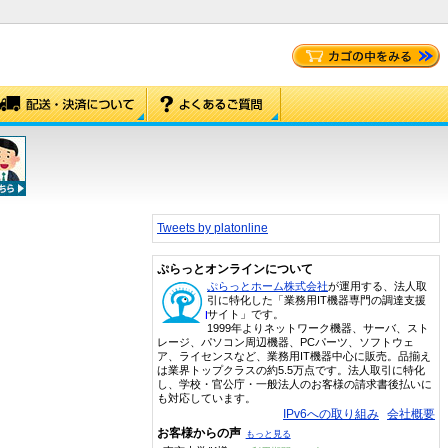
Tweets by platonline
ぷらっとオンラインについて
ぷらっとホーム株式会社
が運用する、法人取
引に特化した「業務用IT機器専門の調達支援
サイト」です。
1999年よりネットワーク機器、サーバ、スト
レージ、パソコン周辺機器、PCパーツ、ソフトウェ
ア、ライセンスなど、業務用IT機器中心に販売。品揃え
は業界トップクラスの約5.5万点です。法人取引に特化
し、学校・官公庁・一般法人のお客様の請求書後払いに
も対応しています。
IPv6への取り組み
会社概要
お客様からの声
もっと見る