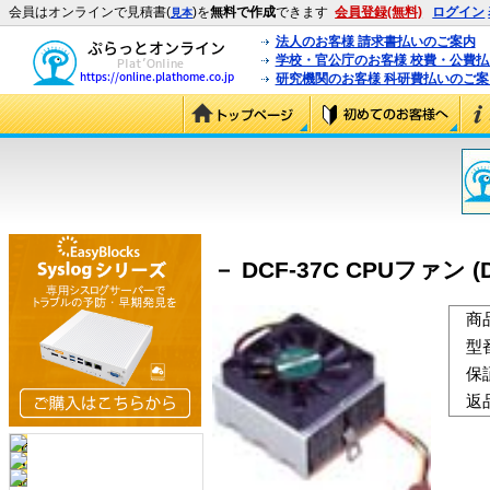
会員はオンラインで見積書(
)を
無料で作成
できます
会員登録(無料)
ログイン
見本
法人のお客様 請求書払いのご案内
学校・官公庁のお客様 校費・公費
研究機関のお客様 科研費払いのご案
－ DCF-37C CPUファン (D
商
型
保
返