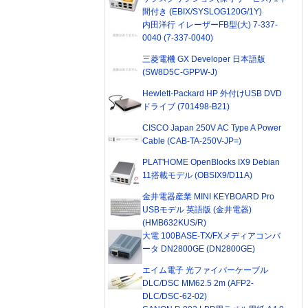
間付き (EBIX/SYSLOG120G/1Y)
内田洋行 イレーザーFB型(大) 7-337-
0040 (7-337-0040)
三菱電機 GX Developer 日本語版
(SW8D5C-GPPW-J)
Hewlett-Packard HP 外付けUSB DVD
ドライブ (701498-B21)
CISCO Japan 250V AC Type A Power
Cable (CAB-TA-250V-JP=)
PLAT'HOME OpenBlocks IX9 Debian
11搭載モデル (OBSIX9/D11A)
金井電器産業 MINI KEYBOARD Pro
USBモデル 英語版 (金井電器)
(HMB632KUS/R)
大電 100BASE-TX/FXメディアコンバ
ータ DN2800GE (DN2800GE)
エイム電子 光ファイバーケーブル
DLC/DSC MM62.5 2m (AFP2-
DLC/DSC-62-02)