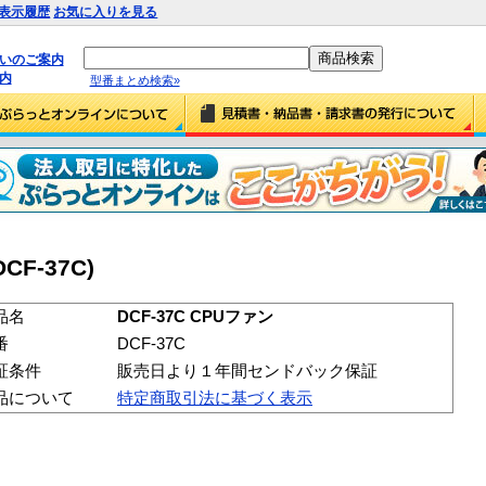
表示履歴
お気に入りを見る
払いのご案内
内
型番まとめ検索»
CF-37C)
品名
DCF-37C CPUファン
番
DCF-37C
証条件
販売日より１年間センドバック保証
品について
特定商取引法に基づく表示