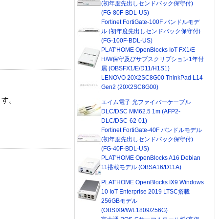
(初年度先出しセンドバック保守付)
(FG-80F-BDL-US)
Fortinet FortiGate-100F バンドルモデ
ル (初年度先出しセンドバック保守付)
(FG-100F-BDL-US)
PLAT'HOME OpenBlocks IoT FX1/E
H/W保守及びサブスクリプション1年付
属 (OBSFX1/E/D11/H1S1)
LENOVO 20X2SC8G00 ThinkPad L14
Gen2 (20X2SC8G00)
ます。
エイム電子 光ファイバーケーブル
DLC/DSC MM62.5 1m (AFP2-
DLC/DSC-62-01)
Fortinet FortiGate-40F バンドルモデル
(初年度先出しセンドバック保守付)
(FG-40F-BDL-US)
PLAT'HOME OpenBlocks A16 Debian
11搭載モデル (OBSA16/D11A)
PLAT'HOME OpenBlocks IX9 Windows
10 IoT Enterprise 2019 LTSC搭載
256GBモデル
(OBSIX9/W/L1809/256G)