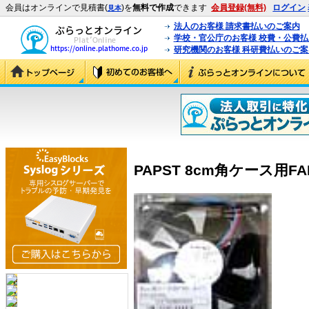
会員はオンラインで見積書(
)を
無料で作成
できます
会員登録(無料)
ログイン
見本
法人のお客様 請求書払いのご案内
学校・官公庁のお客様 校費・公費
研究機関のお客様 科研費払いのご案
PAPST 8cm角ケース用FAN 