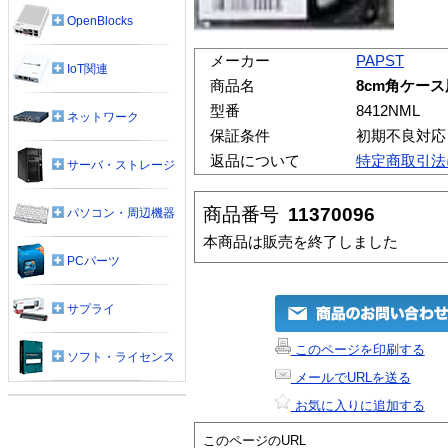
OpenBlocks
メーカー
PAPST
IoT関連
商品名
8cm角ケース用
型番
8412NML
ネットワーク
保証条件
初期不良対応
返品について
特定商取引法
サーバ・ストレージ
商品番号
11370096
パソコン・周辺機器
本商品は販売を終了しました
PCパーツ
サプライ
このページを印刷する
ソフト・ライセンス
メールでURLを送る
お気に入りに追加する
このページのURL