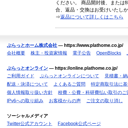
ください。 商品開封後、または
合、返品・交換はお受けいたし
⇒
返品について詳しくはこちら
ぷらっとホーム株式会社
—
https://www.plathome.co.jp/
会社概要
株主・投資家情報
電子公告
OpenBlocks
ぷらっとオンライン
—
https://online.plathome.co.jp/
ご利用ガイド
ぷらっとオンラインについて
見積書・納
配送・決済について
よくあるご質問
特定商取引法に基
個人情報取り扱い方針
校費・公費・科研費払い取引のご
IPv6への取り組み
お客様からの声
ご注文の取り消し
ソーシャルメディア
Twitter公式アカウント
Facebook公式ページ