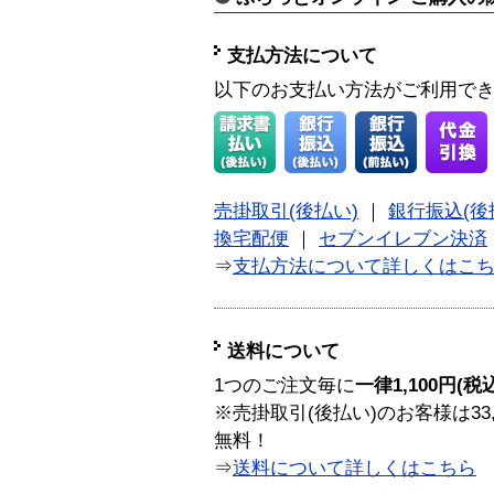
支払方法について
以下のお支払い方法がご利用で
売掛取引(後払い)
｜
銀行振込(後
換宅配便
｜
セブンイレブン決済
⇒
支払方法について詳しくはこ
送料について
1つのご注文毎に
一律1,100円(税
※売掛取引(後払い)のお客様は33
無料！
⇒
送料について詳しくはこちら