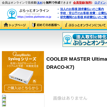
会員はオンラインで見積書(
)を
無料で作成
できます
会員登録(無料)
ログイン
見本
法人のお客様 請求書払いのご案内
学校・官公庁のお客様 校費・公費
研究機関のお客様 科研費払いのご案
COOLER MASTER Ultima
DRACO-K7)