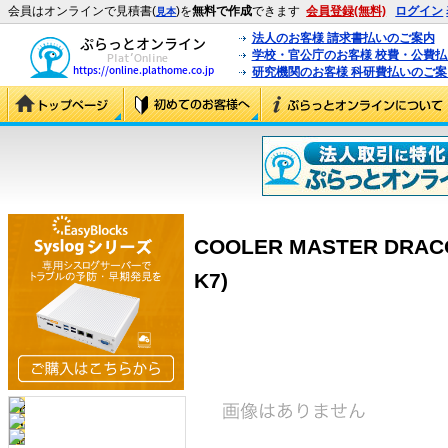
会員はオンラインで見積書(
)を
無料で作成
できます
会員登録(無料)
ログイン
見本
法人のお客様 請求書払いのご案内
学校・官公庁のお客様 校費・公費
研究機関のお客様 科研費払いのご案
COOLER MASTER DRAC
K7)