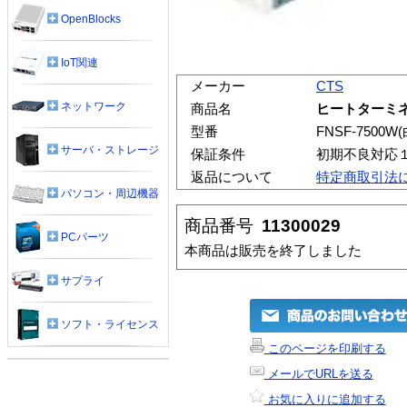
OpenBlocks
IoT関連
メーカー
CTS
ネットワーク
商品名
ヒートターミネー
型番
FNSF-7500W
サーバ・ストレージ
保証条件
初期不良対応
返品について
特定商取引法
パソコン・周辺機器
商品番号
11300029
PCパーツ
本商品は販売を終了しました
サプライ
ソフト・ライセンス
このページを印刷する
メールでURLを送る
お気に入りに追加する