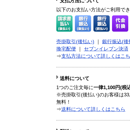
支払方法について
以下のお支払い方法がご利用で
売掛取引(後払い)
｜
銀行振込(後
換宅配便
｜
セブンイレブン決済
⇒
支払方法について詳しくはこ
送料について
1つのご注文毎に
一律1,100円(税
※売掛取引(後払い)のお客様は33
無料！
⇒
送料について詳しくはこちら