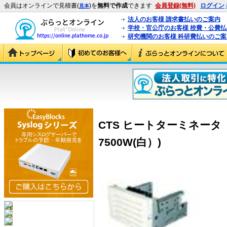
会員はオンラインで見積書(
)を
無料で作成
できます
会員登録(無料)
ログイン
見本
法人のお客様 請求書払いのご案内
学校・官公庁のお客様 校費・公費
研究機関のお客様 科研費払いのご案
CTS ヒートターミネータ FN
7500W(白）)