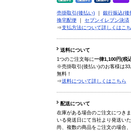
売掛取引(後払い)
｜
銀行振込(後
換宅配便
｜
セブンイレブン決済
⇒
支払方法について詳しくはこ
送料について
1つのご注文毎に
一律1,100円(税
※売掛取引(後払い)のお客様は33
無料！
⇒
送料について詳しくはこちら
配送について
在庫がある場合のご注文につき
いる発送日にて当社より発送い
尚、複数の商品をご注文の場合