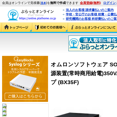
会員はオンラインで見積書(
)を
無料で作成
できます
会員登録(無料)
ログイン
見本
法人のお客様 請求書払いのご案内
学校・官公庁のお客様 校費・公費
研究機関のお客様 科研費払いのご案
オムロンソフトウェア S
源装置(常時商用給電)350V
プ (BX35F)