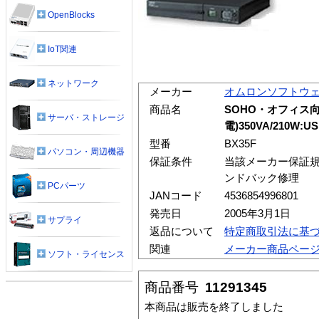
OpenBlocks
IoT関連
ネットワーク
メーカー
オムロンソフトウ
商品名
SOHO・オフィス
サーバ・ストレージ
電)350VA/210W
型番
BX35F
パソコン・周辺機器
保証条件
当該メーカー保証規
ンドバック修理
PCパーツ
JANコード
4536854996801
発売日
2005年3月1日
サプライ
返品について
特定商取引法に基
関連
メーカー商品ペー
ソフト・ライセンス
商品番号
11291345
本商品は販売を終了しました