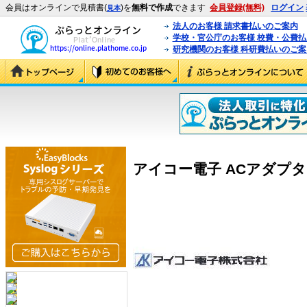
会員はオンラインで見積書(
)を
無料で作成
できます
会員登録(無料)
ログイン
見本
法人のお客様 請求書払いのご案内
学校・官公庁のお客様 校費・公費
研究機関のお客様 科研費払いのご案
アイコー電子 ACアダプタ (V