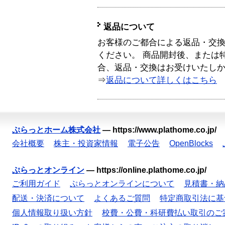
返品について
お客様のご都合による返品・交
ください。 商品開封後、または
合、返品・交換はお受けいたし
⇒
返品について詳しくはこちら
ぷらっとホーム株式会社
—
https://www.plathome.co.jp/
会社概要
株主・投資家情報
電子公告
OpenBlocks
ぷらっとオンライン
—
https://online.plathome.co.jp/
ご利用ガイド
ぷらっとオンラインについて
見積書・納
配送・決済について
よくあるご質問
特定商取引法に基
個人情報取り扱い方針
校費・公費・科研費払い取引のご