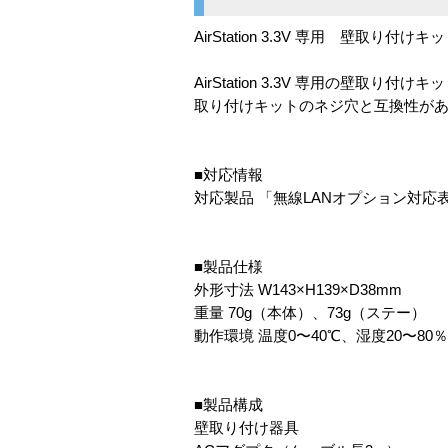
AirStation 3.3V 専用 壁取り付けキ
AirStation 3.3V 専用の壁
取り付けキットのネジ穴と互換性が
■対応情報
対応製品 「無線LANオプション対応
■製品仕様
外形寸法 W143×H139×D38mm
重量 70g（本体）、73g（ステー）
動作環境 温度0〜40℃、湿度20〜80
■製品構成
壁取り付け器具