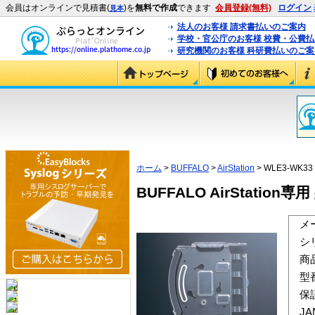
会員はオンラインで見積書(
)を
無料で作成
できます
会員登録(無料)
ログイン
見本
法人のお客様 請求書払いのご案内
学校・官公庁のお客様 校費・公費
研究機関のお客様 科研費払いのご案
ホーム
>
BUFFALO
>
AirStation
> WLE3-WK33
BUFFALO AirStatio
メ
シ
商
型
保
J