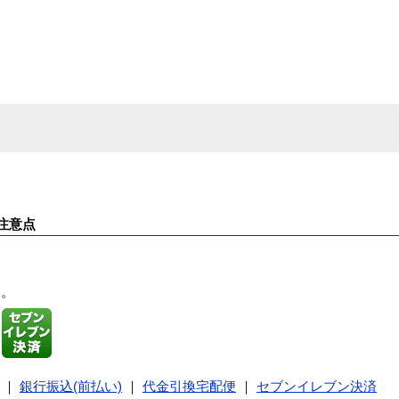
注意点
す。
｜
銀行振込(前払い)
｜
代金引換宅配便
｜
セブンイレブン決済