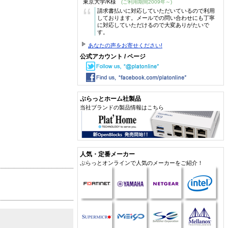
東京大学/K様
(ご利用期間2009年～)
“
請求書払いに対応していただいているので利用
しております。メールでの問い合わせにも丁寧
に対応していただけるので大変ありがたいで
す。
あなたの声をお寄せください!
公式アカウント / ページ
ぷらっとホーム社製品
当社ブランドの製品情報はこちら
人気・定番メーカー
ぷらっとオンラインで人気のメーカーをご紹介！