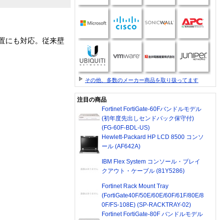
 設置にも対応。従来壁
その他、多数のメーカー商品を取り扱ってます
注目の商品
Fortinet FortiGate-60Fバンドルモデル
(初年度先出しセンドバック保守付)
(FG-60F-BDL-US)
Hewlett-Packard HP LCD 8500 コンソ
ール (AF642A)
IBM Flex System コンソール・ブレイ
クアウト・ケーブル (81Y5286)
Fortinet Rack Mount Tray
(FortiGate40F/50E/60E/60F/61F/80E/8
0F/FS-108E) (SP-RACKTRAY-02)
Fortinet FortiGate-80F バンドルモデル