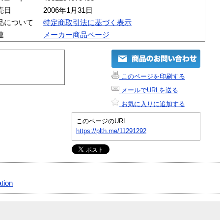
売日
2006年1月31日
品について
特定商取引法に基づく表示
連
メーカー商品ページ
このページを印刷する
メールでURLを送る
お気に入りに追加する
このページのURL
https://plth.me/11291292
ation