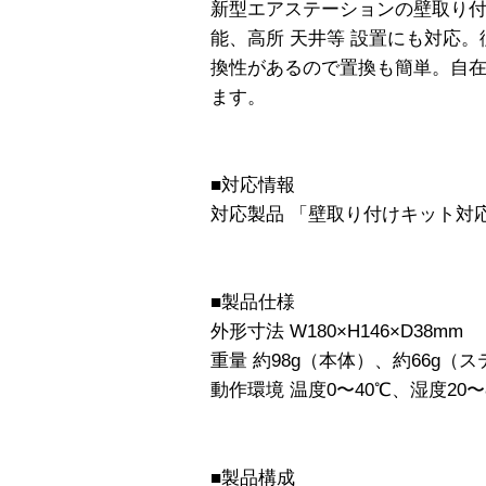
新型エアステーションの壁取り付
能、高所 天井等 設置にも対応
換性があるので置換も簡単。自
ます。
■対応情報
対応製品 「壁取り付けキット対
■製品仕様
外形寸法 W180×H146×D38mm
重量 約98g（本体）、約66g（
動作環境 温度0〜40℃、湿度20〜
■製品構成