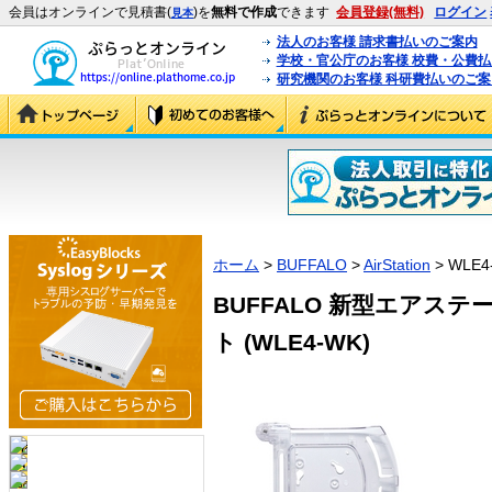
会員はオンラインで見積書(
)を
無料で作成
できます
会員登録(無料)
ログイン
見本
法人のお客様 請求書払いのご案内
学校・官公庁のお客様 校費・公費
研究機関のお客様 科研費払いのご案
ホーム
>
BUFFALO
>
AirStation
> WLE4
BUFFALO 新型エアス
ト (WLE4-WK)