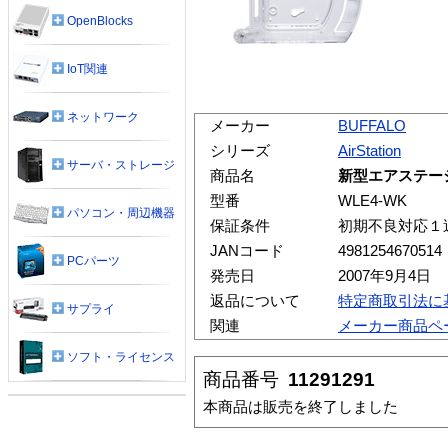
OpenBlocks
IoT関連
ネットワーク
メーカー
BUFFALO
シリーズ
AirStation
サーバ・ストレージ
商品名
新型エアステー
型番
WLE4-WK
パソコン・周辺機器
保証条件
初期不良対応１
JANコード
4981254670514
PCパーツ
発売日
2007年9月4日
返品について
特定商取引法に
サプライ
関連
メーカー商品ペ
ソフト・ライセンス
商品番号
11291291
本商品は販売を終了しました