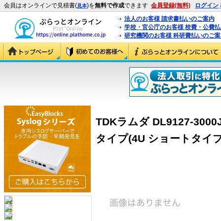
会員はオンラインで見積書(
)を
無料で作成
できます
会員登録(無料)
ログイン
見本
法人のお客様 請求書払いのご案内
学校・官公庁のお客様 校費・公費
研究機関のお客様 科研費払いのご案
TDKラムダ DL9127-3
タイプ(4U ショートタイプ) (