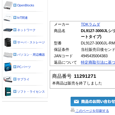
OpenBlocks
IoT関連
メーカー
TDKラムダ
ネットワーク
商品名
DL9127-3000
ートタイプ)
サーバ・ストレージ
型番
DL9127-3000JL-R
保証条件
当社販売日後セン
パソコン・周辺機器
JANコード
4945435004383
返品について
特定商取引法に基
PCパーツ
商品番号
11291271
サプライ
本商品は販売を終了しました
ソフト・ライセンス
このページを印刷する