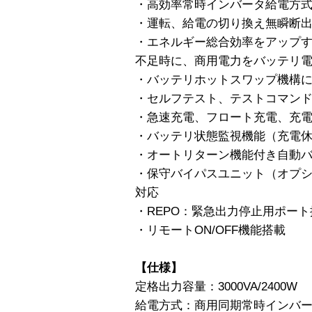
・高効率常時インバータ給電方
・運転、給電の切り換え無瞬断
・エネルギー総合効率をアップ
不足時に、商用電力をバッテリ
・バッテリホットスワップ機構
・セルフテスト、テストコマン
・急速充電、フロート充電、充電
・バッテリ状態監視機能（充電
・オートリターン機能付き自動
・保守バイパスユニット（オプ
対応
・REPO：緊急出力停止用ポート
・リモートON/OFF機能搭載
【仕様】
定格出力容量：3000VA/2400W
給電方式：商用同期常時インバ