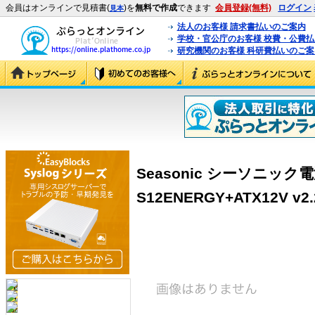
会員はオンラインで見積書(
)を
無料で作成
できます
会員登録(無料)
ログイン
見本
法人のお客様 請求書払いのご案内
学校・官公庁のお客様 校費・公費
研究機関のお客様 科研費払いのご案
Seasonic シーソニック電
S12ENERGY+ATX12V v2.2