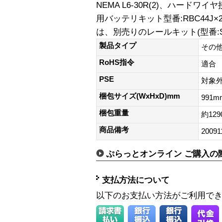
NEMA L6-30R(2)、ハード
用バッテリキット型番:RBC44J
は、別売りのレールキット(型番:S
製品タイプ
その他
RoHS指令
適合
PSE
対象
梱包サイズ(WxHxD)mm
991m
梱包重量
約129
商品備考
20091
ぷらっとオンライン ご購入の
支払方法について
以下のお支払い方法がご利用で