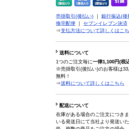
売掛取引(後払い)
｜
銀行振込(後
換宅配便
｜
セブンイレブン決済
⇒
支払方法について詳しくはこ
送料について
1つのご注文毎に
一律1,100円(税
※売掛取引(後払い)のお客様は33
無料！
⇒
送料について詳しくはこちら
配送について
在庫がある場合のご注文につき
いる発送日にて当社より発送い
尚、複数の商品をご注文の場合