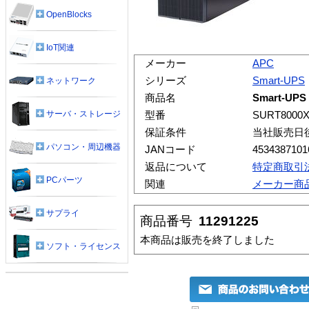
OpenBlocks
IoT関連
メーカー
APC
シリーズ
Smart-UPS
ネットワーク
商品名
Smart-UPS
サーバ・ストレージ
型番
SURT8000
保証条件
当社販売日
パソコン・周辺機器
JANコード
4534387101
返品について
特定商取引
PCパーツ
関連
メーカー商
サプライ
商品番号
11291225
本商品は販売を終了しました
ソフト・ライセンス