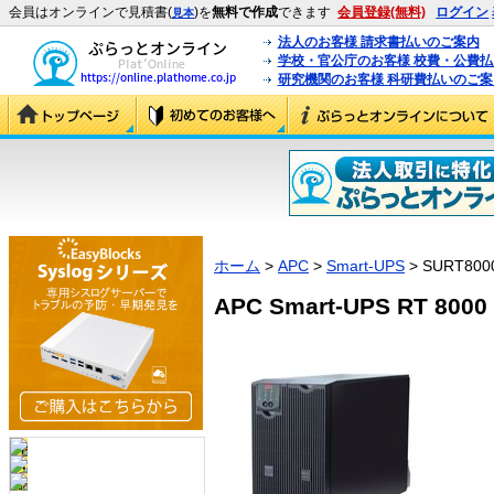
会員はオンラインで見積書(
)を
無料で作成
できます
会員登録(無料)
ログイン
見本
法人のお客様 請求書払いのご案内
学校・官公庁のお客様 校費・公費
研究機関のお客様 科研費払いのご案
ホーム
>
APC
>
Smart-UPS
> SURT800
APC Smart-UPS RT 800