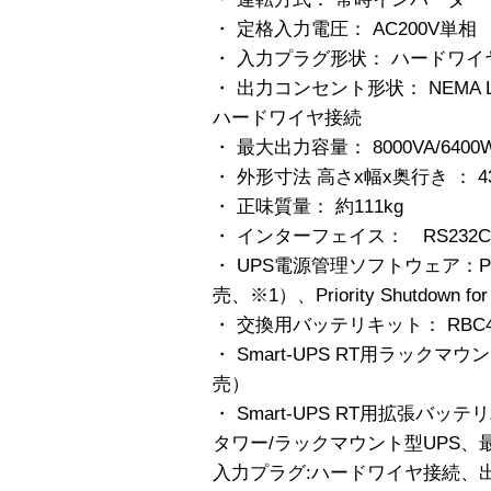
・ 定格入力電圧： AC200V単相
・ 入力プラグ形状： ハードワイ
・ 出力コンセント形状： NEMA L6-2
ハードワイヤ接続
・ 最大出力容量： 8000VA/6400
・ 外形寸法 高さx幅x奥行き ： 432
・ 正味質量： 約111kg
・ インターフェイス： RS232C、S
・ UPS電源管理ソフトウェア：PowerC
売、※1）、Priority Shutdown 
・ 交換用バッテリキット： RBC44
・ Smart-UPS RT用ラックマ
売）
・ Smart-UPS RT用拡張バッテリ
タワー/ラックマウント型UPS、最大
入力プラグ:ハードワイヤ接続、出力コ