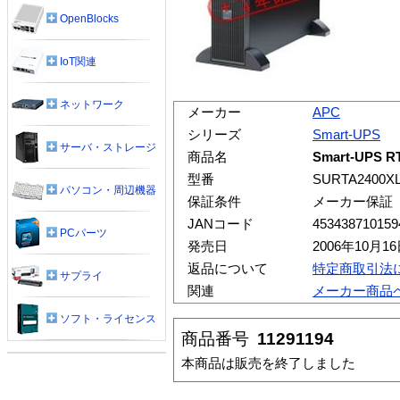
OpenBlocks
IoT関連
ネットワーク
メーカー
APC
シリーズ
Smart-UPS
サーバ・ストレージ
商品名
Smart-UPS
型番
SURTA2400X
パソコン・周辺機器
保証条件
メーカー保証
JANコード
453438710159
PCパーツ
発売日
2006年10月1
返品について
特定商取引法
サプライ
関連
メーカー商品
ソフト・ライセンス
商品番号
11291194
本商品は販売を終了しました