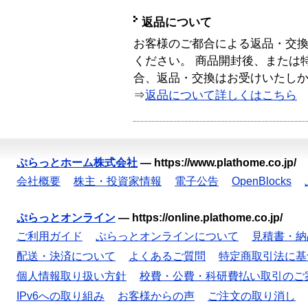
返品について
お客様のご都合による返品・交
ください。 商品開封後、または
合、返品・交換はお受けいたし
⇒
返品について詳しくはこちら
ぷらっとホーム株式会社
—
https://www.plathome.co.jp/
会社概要
株主・投資家情報
電子公告
OpenBlocks
ぷらっとオンライン
—
https://online.plathome.co.jp/
ご利用ガイド
ぷらっとオンラインについて
見積書・納
配送・決済について
よくあるご質問
特定商取引法に基
個人情報取り扱い方針
校費・公費・科研費払い取引のご
IPv6への取り組み
お客様からの声
ご注文の取り消し