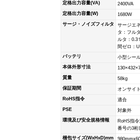
定格出力容量(VA)
2400VA
定格出力容量(W)
1680W
サージ・ノイズフィルタ
サージエネ
タ：フル
ルタ：0.
間ゼロ：UL
バッテリ
小型シー
本体外形寸法
130×432×
質量
58kg
保証期間
オンサイト
RoHS指令
適合
PSE
対象外
環境及び安全規格情報
RoHS指
番号の3桁
梱包サイズ(WxHxD)mm
980mmx6