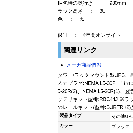
梱包時の奥行き ： 980mm
ラック高さ ： 3U
色 ： 黒
保証 ： 4年間オンサイト
関連リンク
メーカ商品情報
タワー/ラックマウント型UPS、最大
入力プラグ:NEMA L5-30P、出力コ
5-20R(2)、NEMA L5-20R
ッテリキット型番:RBC44J 
のレールキット(型番:SURTRK
製品タイプ
その他UP
カラー
ブラック