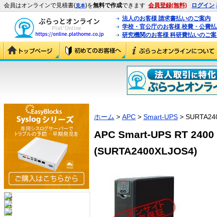
会員はオンラインで見積書(
)を
無料で作成
できます
会員登録(無料)
ログイン
見本
法人のお客様 請求書払いのご案内
学校・官公庁のお客様 校費・公費
研究機関のお客様 科研費払いのご案
ホーム
>
APC
>
Smart-UPS
> SURTA24
APC Smart-UPS RT 
(SURTA2400XLJOS4)