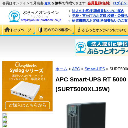
会員はオンラインで見積書(
)を
無料で作成
できます
会員登録(無料)
ログイン
見本
法人のお客様 請求書払いのご案内
学校・官公庁のお客様 校費・公費
研究機関のお客様 科研費払いのご案
ホーム
>
APC
>
Smart-UPS
> SURT500
APC Smart-UPS RT 5
(SURT5000XLJ5W)