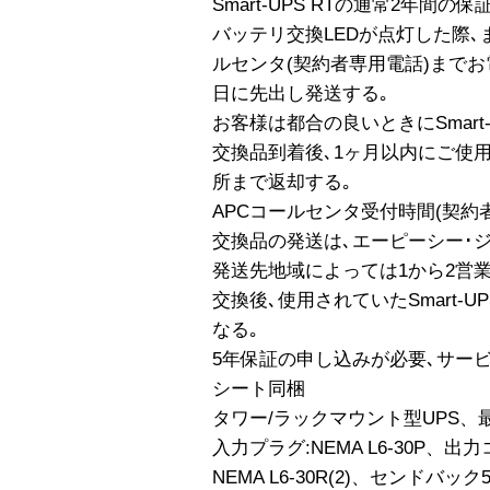
Smart-UPS RTの通常2年間の
バッテリ交換LEDが点灯した際､また
ルセンタ(契約者専用電話)まで
日に先出し発送する｡
お客様は都合の良いときにSmart-
交換品到着後､1ヶ月以内にご使用され
所まで返却する｡
APCコールセンタ受付時間(契約者専用
交換品の発送は､エーピーシー･
発送先地域によっては1から2営
交換後､使用されていたSmart-U
なる｡
5年保証の申し込みが必要､サー
シート同梱
タワー/ラックマウント型UPS、最大
入力プラグ:NEMA L6-30P、出力コ
NEMA L6-30R(2)、センド