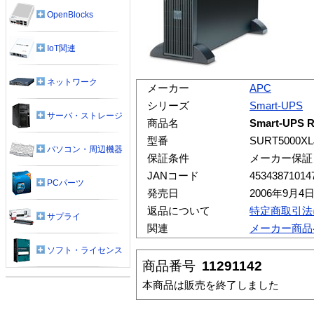
OpenBlocks
IoT関連
ネットワーク
メーカー
APC
シリーズ
Smart-UPS
サーバ・ストレージ
商品名
Smart-UPS
型番
SURT5000X
パソコン・周辺機器
保証条件
メーカー保証
JANコード
45343871014
PCパーツ
発売日
2006年9月4
返品について
特定商取引法
サプライ
関連
メーカー商品
ソフト・ライセンス
商品番号
11291142
本商品は販売を終了しました