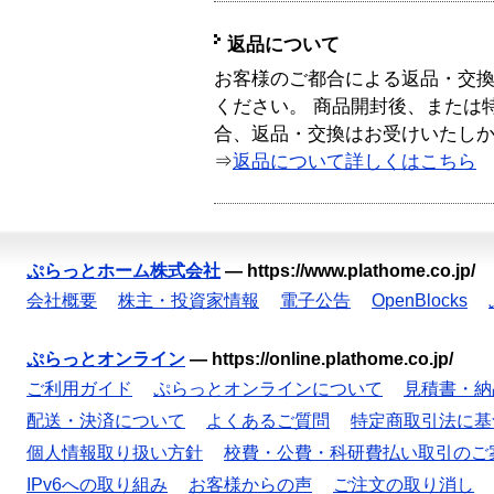
返品について
お客様のご都合による返品・交
ください。 商品開封後、または
合、返品・交換はお受けいたし
⇒
返品について詳しくはこちら
ぷらっとホーム株式会社
—
https://www.plathome.co.jp/
会社概要
株主・投資家情報
電子公告
OpenBlocks
ぷらっとオンライン
—
https://online.plathome.co.jp/
ご利用ガイド
ぷらっとオンラインについて
見積書・納
配送・決済について
よくあるご質問
特定商取引法に基
個人情報取り扱い方針
校費・公費・科研費払い取引のご
IPv6への取り組み
お客様からの声
ご注文の取り消し