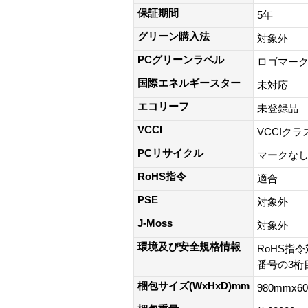
保証期間
5年
グリーン購入法
対象外
PCグリーンラベル
ロゴマー
国際エネルギースター
未対応
エコリーフ
未登録品
VCCI
VCCIクラ
PCリサイクル
マークな
RoHS指令
適合
PSE
対象外
J-Moss
対象外
環境及び安全規格情報
RoHS指令
番号の3桁目
梱包サイズ(WxHxD)mm
980mmx6