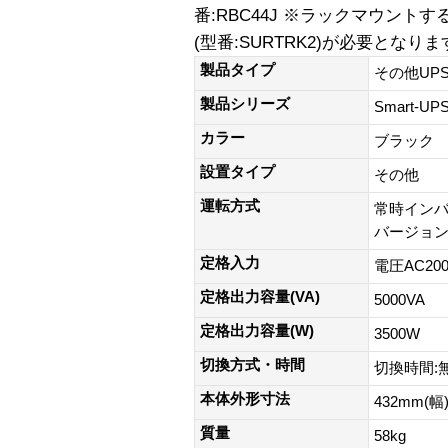
番:RBC44J ※ラックマウン
(型番:SURTRK2)が必要となり
製品タイプ
その他UP
製品シリーズ
Smart-U
カラー
ブラック
設置タイプ
その他
運転方式
常時イン
バージョ
定格入力
電圧AC200
定格出力容量(VA)
5000VA
定格出力容量(W)
3500W
切換方式・時間
切換時間:
本体外形寸法
432mm(幅
質量
58kg