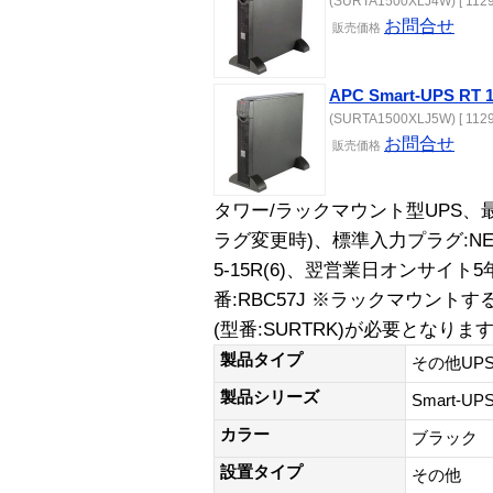
(SURTA1500XLJ4W) [ 1129
お問合せ
販売価格
APC Smart-UPS R
(SURTA1500XLJ5W) [ 1129
お問合せ
販売価格
タワー/ラックマウント型UPS、最大出
ラグ変更時)、標準入力プラグ:NEM
5-15R(6)、翌営業日オンサイ
番:RBC57J ※ラックマウン
(型番:SURTRK)が必要となりま
製品タイプ
その他UP
製品シリーズ
Smart-U
カラー
ブラック
設置タイプ
その他