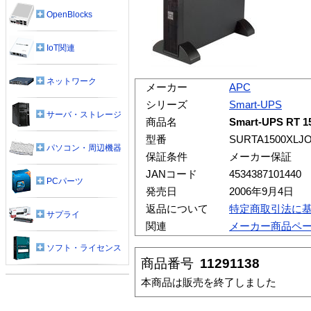
OpenBlocks
IoT関連
ネットワーク
メーカー
APC
シリーズ
Smart-UPS
サーバ・ストレージ
商品名
Smart-UPS R
型番
SURTA1500XLJ
パソコン・周辺機器
保証条件
メーカー保証
JANコード
4534387101440
PCパーツ
発売日
2006年9月4日
返品について
特定商取引法に
サプライ
関連
メーカー商品ペ
ソフト・ライセンス
商品番号
11291138
本商品は販売を終了しました