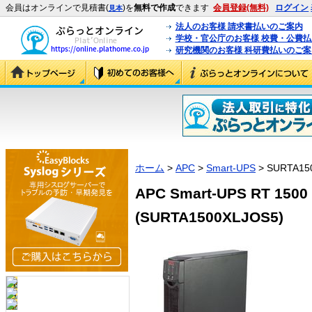
会員はオンラインで見積書(
)を
無料で作成
できます
会員登録(無料)
ログイン
見本
法人のお客様 請求書払いのご案内
学校・官公庁のお客様 校費・公費
研究機関のお客様 科研費払いのご案
ホーム
>
APC
>
Smart-UPS
> SURTA15
APC Smart-UPS RT
(SURTA1500XLJOS5)