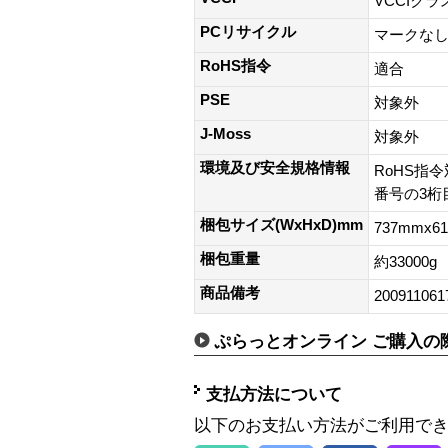
VCCIクラ
PCリサイクル
マークな
RoHS指令
適合
PSE
対象外
J-Moss
対象外
環境及び安全規格情報
RoHS指令
番号の3桁目
梱包サイズ(WxHxD)mm
737mmx6
梱包重量
約33000g
商品備考
200911061
ぷらっとオンライン ご購入の
支払方法について
以下のお支払い方法がご利用で