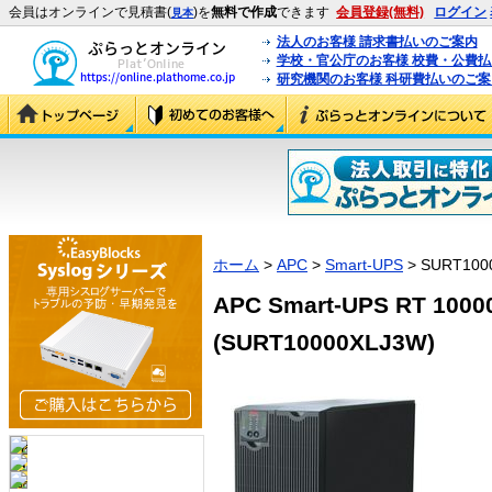
会員はオンラインで見積書(
)を
無料で作成
できます
会員登録(無料)
ログイン
見本
法人のお客様 請求書払いのご案内
学校・官公庁のお客様 校費・公費
研究機関のお客様 科研費払いのご案
ホーム
>
APC
>
Smart-UPS
> SURT100
APC Smart-UPS RT 100
(SURT10000XLJ3W)