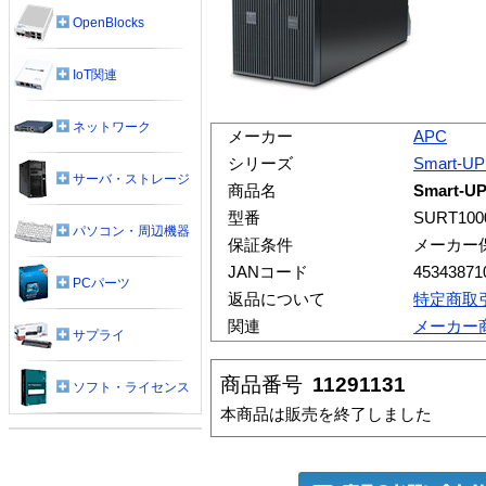
OpenBlocks
IoT関連
ネットワーク
メーカー
APC
シリーズ
Smart-U
サーバ・ストレージ
商品名
Smart-U
型番
SURT100
パソコン・周辺機器
保証条件
メーカー
JANコード
45343871
PCパーツ
返品について
特定商取
関連
メーカー
サプライ
商品番号
11291131
ソフト・ライセンス
本商品は販売を終了しました