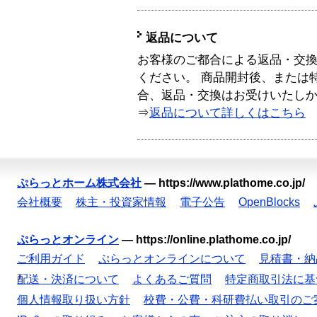
返品について
お客様のご都合による返品・交
ください。 商品開封後、または
合、返品・交換はお受けいたし
⇒
返品について詳しくはこちら
ぷらっとホーム株式会社
—
https://www.plathome.co.jp/
会社概要
株主・投資家情報
電子公告
OpenBlocks
ぷらっとオンライン
—
https://online.plathome.co.jp/
ご利用ガイド
ぷらっとオンラインについて
見積書・納
配送・決済について
よくあるご質問
特定商取引法に基
個人情報取り扱い方針
校費・公費・科研費払い取引のご