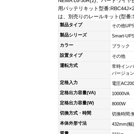
NEMA L6-30R(2)、ハード
用バッテリキット型番:RBC44J
は、別売りのレールキット(型番:S
製品タイプ
その他UP
製品シリーズ
Smart-U
カラー
ブラック
設置タイプ
その他
運転方式
常時イン
バージョ
定格入力
電圧AC200
定格出力容量(VA)
10000VA
定格出力容量(W)
8000W
切換方式・時間
切換時間:
本体外形寸法
432mm(幅
質量