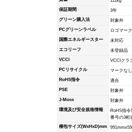
111kg
保証期間
3年
グリーン購入法
対象外
PCグリーンラベル
ロゴマー
国際エネルギースター
未対応
エコリーフ
未登録品
VCCI
VCCIクラ
PCリサイクル
マークな
RoHS指令
適合
PSE
対象外
J-Moss
対象外
環境及び安全規格情報
RoHS指令
番号の3桁目
梱包サイズ(WxHxD)mm
991mmx5