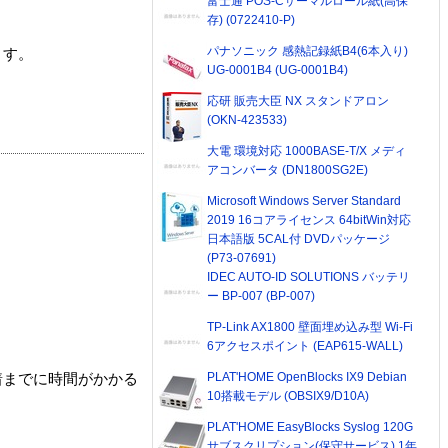
富士通 POS-Cサーマルロール紙(高保
存) (0722410-P)
パナソニック 感熱記録紙B4(6本入り)
ます。
UG-0001B4 (UG-0001B4)
応研 販売大臣 NX スタンドアロン
(OKN-423533)
大電 環境対応 1000BASE-T/X メディ
アコンバータ (DN1800SG2E)
Microsoft Windows Server Standard
2019 16コアライセンス 64bitWin対応
日本語版 5CAL付 DVDパッケージ
(P73-07691)
IDEC AUTO-ID SOLUTIONS バッテリ
ー BP-007 (BP-007)
TP-Link AX1800 壁面埋め込み型 Wi-Fi
6アクセスポイント (EAP615-WALL)
PLAT'HOME OpenBlocks IX9 Debian
着までに時間がかかる
10搭載モデル (OBSIX9/D10A)
PLAT'HOME EasyBlocks Syslog 120G
サブスクリプション(保守サービス) 1年