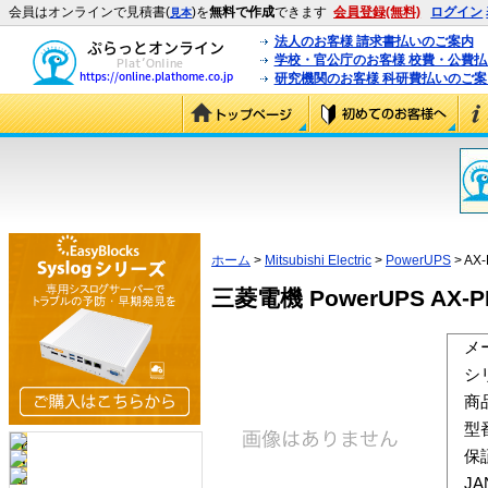
会員はオンラインで見積書(
)を
無料で作成
できます
会員登録(無料)
ログイン
見本
法人のお客様 請求書払いのご案内
学校・官公庁のお客様 校費・公費
研究機関のお客様 科研費払いのご案
ホーム
>
Mitsubishi Electric
>
PowerUPS
> AX-
三菱電機 PowerUPS AX-
メ
シ
商
型
保
J