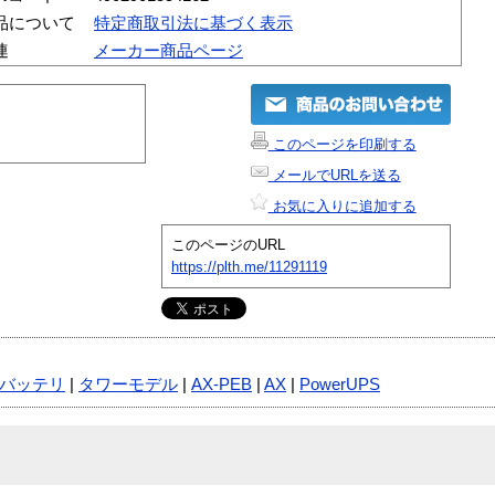
品について
特定商取引法に基づく表示
連
メーカー商品ページ
このページを印刷する
メールでURLを送る
お気に入りに追加する
このページのURL
https://plth.me/11291119
バッテリ
|
タワーモデル
|
AX-PEB
|
AX
|
PowerUPS