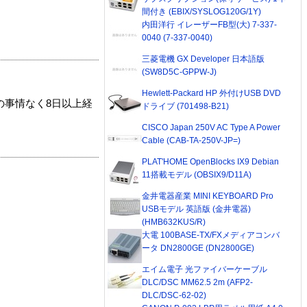
間付き (EBIX/SYSLOG120G/1Y)
内田洋行 イレーザーFB型(大) 7-337-
0040 (7-337-0040)
三菱電機 GX Developer 日本語版
(SW8D5C-GPPW-J)
Hewlett-Packard HP 外付けUSB DVD
の事情なく8日以上経
ドライブ (701498-B21)
CISCO Japan 250V AC Type A Power
Cable (CAB-TA-250V-JP=)
PLAT'HOME OpenBlocks IX9 Debian
11搭載モデル (OBSIX9/D11A)
金井電器産業 MINI KEYBOARD Pro
USBモデル 英語版 (金井電器)
(HMB632KUS/R)
大電 100BASE-TX/FXメディアコンバ
ータ DN2800GE (DN2800GE)
エイム電子 光ファイバーケーブル
DLC/DSC MM62.5 2m (AFP2-
DLC/DSC-62-02)