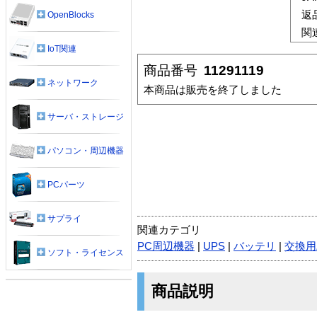
返
OpenBlocks
関
IoT関連
商品番号
11291119
ネットワーク
本商品は販売を終了しました
サーバ・ストレージ
パソコン・周辺機器
PCパーツ
サプライ
関連カテゴリ
PC周辺機器
|
UPS
|
バッテリ
|
交換用
ソフト・ライセンス
商品説明