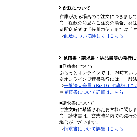
配送について
在庫がある場合のご注文につきまし
尚、複数の商品をご注文の場合、発
※配送業者は「佐川急便」または「
⇒
配送について詳しくはこちら
見積書・請求書・納品書等の発行に
■見積書について
ぷらっとオンラインでは、24時間い
※オンライン見積書発行には、一般法人
⇒
一般法人会員（BizID）の詳細はこ
⇒
見積書について詳細はこちら
■請求書について
ご注文時に希望されたお客様に関し
尚、請求書は、営業時間内での発行
場合がございます。
⇒
請求書について詳細はこちら