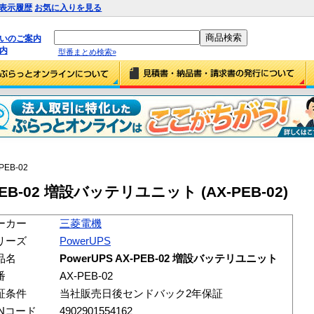
表示履歴
お気に入りを見る
払いのご案内
内
型番まとめ検索»
PEB-02
PEB-02 増設バッテリユニット (AX-PEB-02)
ーカー
三菱電機
リーズ
PowerUPS
品名
PowerUPS AX-PEB-02 増設バッテリユニット
番
AX-PEB-02
証条件
当社販売日後センドバック2年保証
ANコード
4902901554162