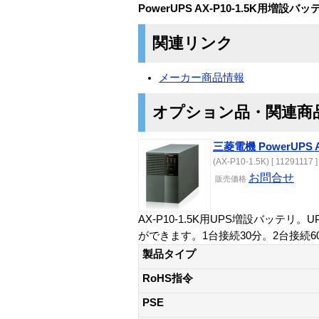
PowerUPS AX-P10-1.5K用増設
関連リンク
メーカー商品情報
オプション品・関連商
三菱電機 PowerUPS AX
(AX-P10-1.5K) [ 11291117 ]
お問合せ
販売価格
AX-P10-1.5K用UPS増設バッ
ができます。1台接続30分。2台接続6
製品タイプ
RoHS指令
PSE