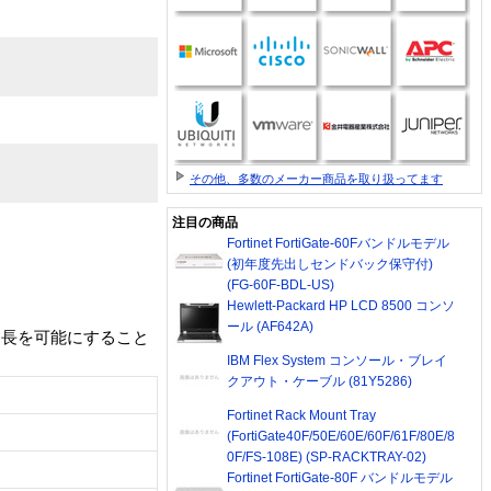
その他、多数のメーカー商品を取り扱ってます
注目の商品
Fortinet FortiGate-60Fバンドルモデル
(初年度先出しセンドバック保守付)
(FG-60F-BDL-US)
Hewlett-Packard HP LCD 8500 コンソ
ール (AF642A)
の延長を可能にすること
IBM Flex System コンソール・ブレイ
クアウト・ケーブル (81Y5286)
Fortinet Rack Mount Tray
(FortiGate40F/50E/60E/60F/61F/80E/8
0F/FS-108E) (SP-RACKTRAY-02)
Fortinet FortiGate-80F バンドルモデル