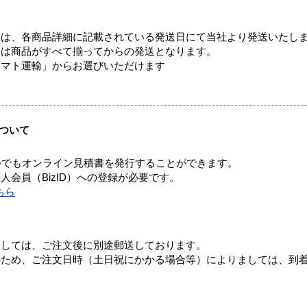
ては、各商品詳細に記載されている発送日にて当社より発送いたし
送は商品がすべて揃ってからの発送となります。
ヤマト運輸」からお選びいただけます
ついて
つでもオンライン見積書を発行することができます。
会員（BizID）への登録が必要です。
ちら
ましては、ご注文後に別途郵送しております。
のため、ご注文日時（土日祝にかかる場合等）によりましては、到