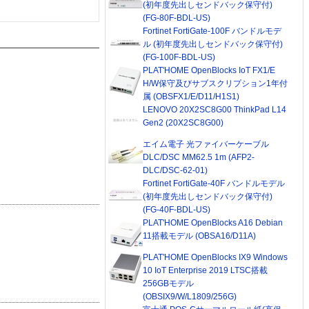
(初年度先出しセンドバック保守付)
(FG-80F-BDL-US)
Fortinet FortiGate-100F バンドルモデ
ル (初年度先出しセンドバック保守付)
(FG-100F-BDL-US)
PLAT'HOME OpenBlocks IoT FX1/E
H/W保守及びサブスクリプション1年付
属 (OBSFX1/E/D11/H1S1)
LENOVO 20X2SC8G00 ThinkPad L14
Gen2 (20X2SC8G00)
エイム電子 光ファイバーケーブル
DLC/DSC MM62.5 1m (AFP2-
DLC/DSC-62-01)
Fortinet FortiGate-40F バンドルモデル
(初年度先出しセンドバック保守付)
(FG-40F-BDL-US)
PLAT'HOME OpenBlocks A16 Debian
11搭載モデル (OBSA16/D11A)
PLAT'HOME OpenBlocks IX9 Windows
10 IoT Enterprise 2019 LTSC搭載
256GBモデル
(OBSIX9/W/L1809/256G)