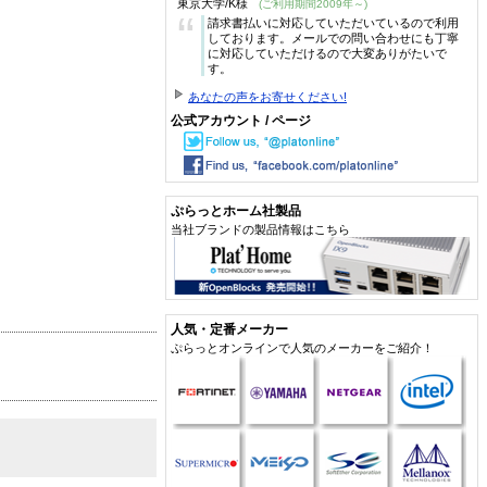
東京大学/K様
(ご利用期間2009年～)
“
請求書払いに対応していただいているので利用
しております。メールでの問い合わせにも丁寧
に対応していただけるので大変ありがたいで
す。
あなたの声をお寄せください!
公式アカウント / ページ
ぷらっとホーム社製品
当社ブランドの製品情報はこちら
人気・定番メーカー
ぷらっとオンラインで人気のメーカーをご紹介！