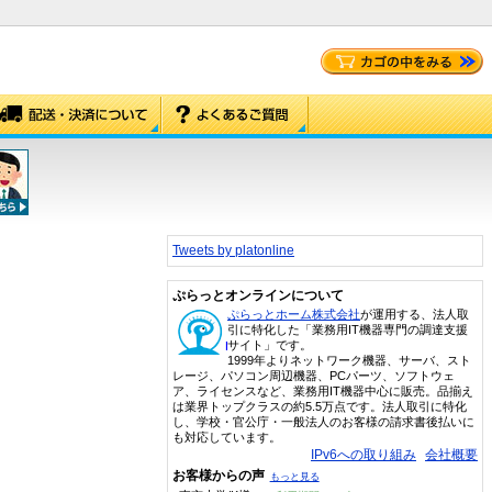
Tweets by platonline
ぷらっとオンラインについて
ぷらっとホーム株式会社
が運用する、法人取
引に特化した「業務用IT機器専門の調達支援
サイト」です。
1999年よりネットワーク機器、サーバ、スト
レージ、パソコン周辺機器、PCパーツ、ソフトウェ
ア、ライセンスなど、業務用IT機器中心に販売。品揃え
は業界トップクラスの約5.5万点です。法人取引に特化
し、学校・官公庁・一般法人のお客様の請求書後払いに
も対応しています。
IPv6への取り組み
会社概要
お客様からの声
もっと見る