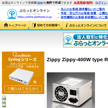
会員はオンラインで見積書(
)を
無料で作成
できます
会員登録(無料)
ログイン
見本
法人のお客様 請求書払いのご案内
学校・官公庁のお客様 校費・公費
研究機関のお客様 科研費払いのご案
Zippy Zippy-400W type R