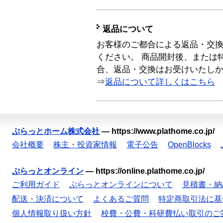
返品について
お客様のご都合による返品・交
ください。 商品開封後、または
合、返品・交換はお受けいたし
⇒
返品について詳しくはこちら
ぷらっとホーム株式会社
—
https://www.plathome.co.jp/
会社概要
株主・投資家情報
電子公告
OpenBlocks
ぷらっとオンライン
—
https://online.plathome.co.jp/
ご利用ガイド
ぷらっとオンラインについて
見積書・納
配送・決済について
よくあるご質問
特定商取引法に基
個人情報取り扱い方針
校費・公費・科研費払い取引のご