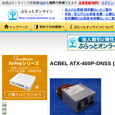
会員はオンラインで見積書(
)を
無料で作成
できます
会員登録(無料)
ログイン
見本
法人のお客様 請求書払いのご案内
学校・官公庁のお客様 校費・公費
研究機関のお客様 科研費払いのご案
ACBEL ATX-400P-DNSS (