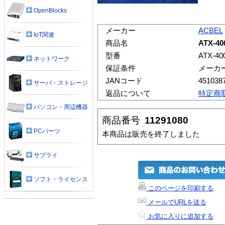
OpenBlocks
メーカー
ACBEL
IoT関連
商品名
ATX-4
型番
ATX-40
ネットワーク
保証条件
メーカ
JANコード
451038
サーバ・ストレージ
返品について
特定商
パソコン・周辺機器
商品番号
11291080
PCパーツ
本商品は販売を終了しました
サプライ
ソフト・ライセンス
このページを印刷する
メールでURLを送る
お気に入りに追加する