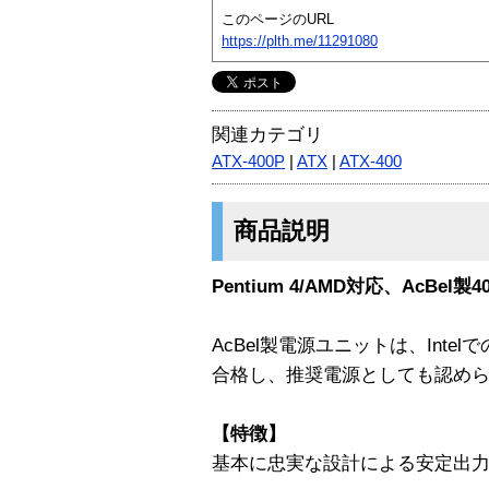
このページのURL
https://plth.me/11291080
関連カテゴリ
ATX-400P
|
ATX
|
ATX-400
商品説明
Pentium 4/AMD対応、AcBel製4
AcBel製電源ユニットは、Int
合格し、推奨電源としても認め
【特徴】
基本に忠実な設計による安定出