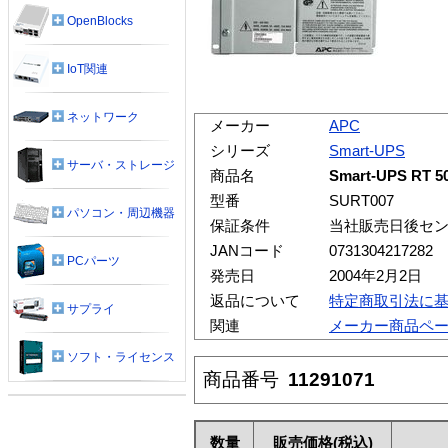
OpenBlocks
IoT関連
ネットワーク
メーカー
APC
シリーズ
Smart-UPS
サーバ・ストレージ
商品名
Smart-UPS 
型番
SURT007
パソコン・周辺機器
保証条件
当社販売日後セン
JANコード
0731304217282
PCパーツ
発売日
2004年2月2日
返品について
特定商取引法に
サプライ
関連
メーカー商品ペ
ソフト・ライセンス
商品番号
11291071
数量
販売価格
(税込)