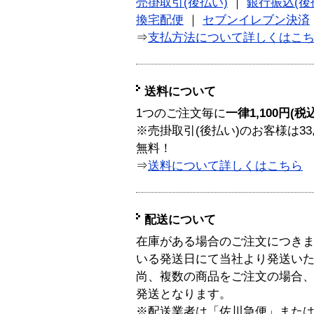
売掛取引(後払い)
｜
銀行振込(後
換宅配便
｜
セブンイレブン決済
⇒
支払方法について詳しくはこ
送料について
1つのご注文毎に
一律1,100円(税
※売掛取引(後払い)のお客様は33
無料！
⇒
送料について詳しくはこちら
配送について
在庫がある場合のご注文につき
いる発送日にて当社より発送い
尚、複数の商品をご注文の場合
発送となります。
※配送業者は「佐川急便」また