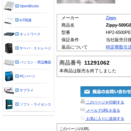
OpenBlocks
メーカー
Zippy
IoT関連
商品名
Zippy-500G
型番
HP2-6500PE
ネットワーク
保証条件
当社販売日
返品について
特定商取引
サーバ・ストレージ
商品番号
11291062
パソコン・周辺機器
本商品は販売を終了しました
PCパーツ
サプライ
このページを印刷する
ソフト・ライセンス
メールでURLを送る
お気に入りに追加する
このページのURL