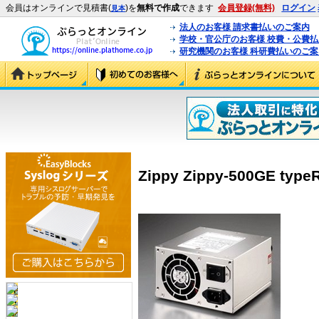
会員はオンラインで見積書(
)を
無料で作成
できます
会員登録(無料)
ログイン
見本
法人のお客様 請求書払いのご案内
学校・官公庁のお客様 校費・公費
研究機関のお客様 科研費払いのご案
Zippy Zippy-500GE type