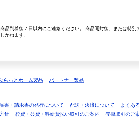
商品到着後７日以内にご連絡ください。 商品開封後、または特別
たしかねます。
ぷらっとホーム製品
パートナー製品
品書・請求書の発行について
配送・決済について
よくあ
方針
校費・公費・科研費払い取引のご案内
売掛取引のご