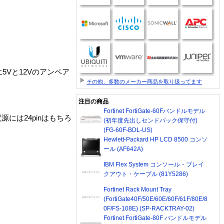
Vと12Vのアンペア
その他、多数のメーカー商品を取り扱ってます
注目の商品
Fortinet FortiGate-60Fバンドルモデル
S電源には24pinはもちろ
(初年度先出しセンドバック保守付)
(FG-60F-BDL-US)
Hewlett-Packard HP LCD 8500 コンソ
ール (AF642A)
IBM Flex System コンソール・ブレイ
クアウト・ケーブル (81Y5286)
Fortinet Rack Mount Tray
(FortiGate40F/50E/60E/60F/61F/80E/8
0F/FS-108E) (SP-RACKTRAY-02)
Fortinet FortiGate-80F バンドルモデル