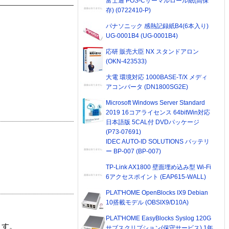
富士通 POS-Cサーマルロール紙(高保
存) (0722410-P)
パナソニック 感熱記録紙B4(6本入り)
UG-0001B4 (UG-0001B4)
応研 販売大臣 NX スタンドアロン
(OKN-423533)
大電 環境対応 1000BASE-T/X メディ
アコンバータ (DN1800SG2E)
Microsoft Windows Server Standard
2019 16コアライセンス 64bitWin対応
日本語版 5CAL付 DVDパッケージ
(P73-07691)
IDEC AUTO-ID SOLUTIONS バッテリ
ー BP-007 (BP-007)
TP-Link AX1800 壁面埋め込み型 Wi-Fi
6アクセスポイント (EAP615-WALL)
PLAT'HOME OpenBlocks IX9 Debian
10搭載モデル (OBSIX9/D10A)
PLAT'HOME EasyBlocks Syslog 120G
ます。
サブスクリプション(保守サービス) 1年