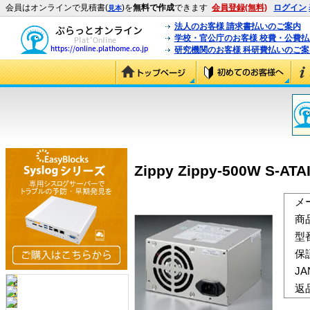
会員はオンラインで見積書(
)を
無料で作成
できます
会員登録(無料)
ログイン
見本
法人のお客様 請求書払いのご案内
学校・官公庁のお客様 校費・公費
研究機関のお客様 科研費払いのご案
Zippy Zippy-500W S-ATAI
メ
商
型
保
J
返