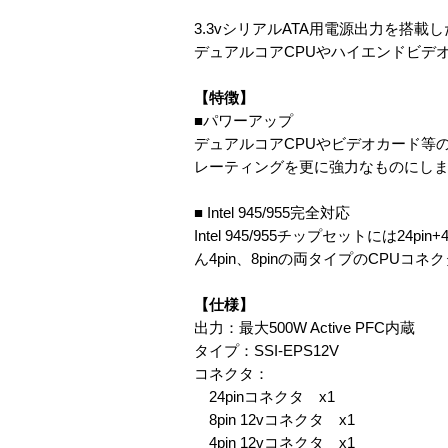
3.3vシリアルATA用電源出力を搭載した
デュアルコアCPUやハイエンドビデ
【特徴】
■パワーアップ
デュアルコアCPUやビデオカード等
レーティングを更に強力なものにし
■ Intel 945/955完全対応
Intel 945/955チップセットには24p
ん4pin、8pinの両タイプのCPU
【仕様】
出力：最大500W Active PFC内蔵
タイプ：SSI-EPS12V
コネクタ：
24pinコネクタ x1
8pin 12vコネクタ x1
4pin 12vコネクタ x1