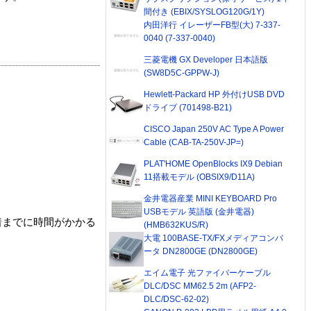
間付き (EBIX/SYSLOG120G/1Y)
内田洋行 イレーザーFB型(大) 7-337-
0040 (7-337-0040)
三菱電機 GX Developer 日本語版
(SW8D5C-GPPW-J)
Hewlett-Packard HP 外付けUSB DVD
ドライブ (701498-B21)
CISCO Japan 250V AC Type A Power
Cable (CAB-TA-250V-JP=)
PLAT'HOME OpenBlocks IX9 Debian
11搭載モデル (OBSIX9/D11A)
金井電器産業 MINI KEYBOARD Pro
USBモデル 英語版 (金井電器)
着までに時間がかかる
(HMB632KUS/R)
大電 100BASE-TX/FXメディアコンバ
ータ DN2800GE (DN2800GE)
エイム電子 光ファイバーケーブル
DLC/DSC MM62.5 2m (AFP2-
DLC/DSC-62-02)