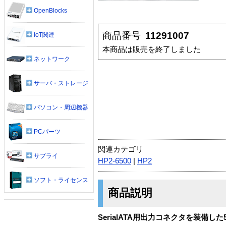
OpenBlocks
商品番号
11291007
IoT関連
本商品は販売を終了しました
ネットワーク
サーバ・ストレージ
パソコン・周辺機器
PCパーツ
関連カテゴリ
サプライ
HP2-6500
|
HP2
ソフト・ライセンス
商品説明
SerialATA用出力コネクタを装備した5