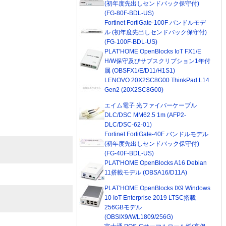
(初年度先出しセンドバック保守付)
(FG-80F-BDL-US)
Fortinet FortiGate-100F バンドルモデ
ル (初年度先出しセンドバック保守付)
(FG-100F-BDL-US)
PLAT'HOME OpenBlocks IoT FX1/E
H/W保守及びサブスクリプション1年付
属 (OBSFX1/E/D11/H1S1)
LENOVO 20X2SC8G00 ThinkPad L14
Gen2 (20X2SC8G00)
エイム電子 光ファイバーケーブル
DLC/DSC MM62.5 1m (AFP2-
DLC/DSC-62-01)
Fortinet FortiGate-40F バンドルモデル
(初年度先出しセンドバック保守付)
(FG-40F-BDL-US)
PLAT'HOME OpenBlocks A16 Debian
11搭載モデル (OBSA16/D11A)
PLAT'HOME OpenBlocks IX9 Windows
10 IoT Enterprise 2019 LTSC搭載
256GBモデル
(OBSIX9/W/L1809/256G)