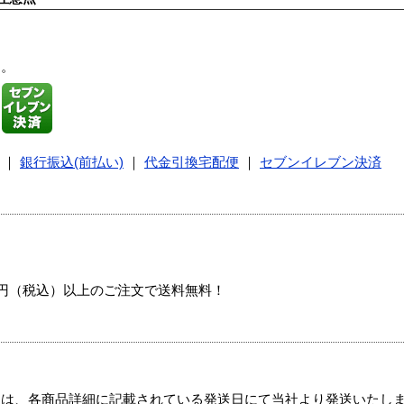
す。
｜
銀行振込(前払い)
｜
代金引換宅配便
｜
セブンイレブン決済
00円（税込）以上のご注文で送料無料！
ては、各商品詳細に記載されている発送日にて当社より発送いたし