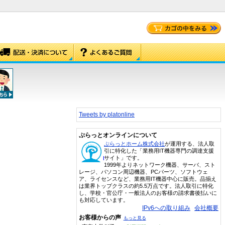
Tweets by platonline
ぷらっとオンラインについて
ぷらっとホーム株式会社
が運用する、法人取
引に特化した「業務用IT機器専門の調達支援
サイト」です。
1999年よりネットワーク機器、サーバ、スト
レージ、パソコン周辺機器、PCパーツ、ソフトウェ
ア、ライセンスなど、業務用IT機器中心に販売。品揃え
は業界トップクラスの約5.5万点です。法人取引に特化
し、学校・官公庁・一般法人のお客様の請求書後払いに
も対応しています。
IPv6への取り組み
会社概要
お客様からの声
もっと見る