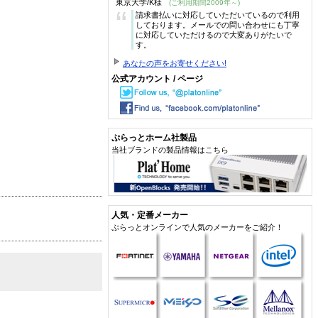
東京大学/K様
(ご利用期間2009年～)
“
請求書払いに対応していただいているので利用
しております。メールでの問い合わせにも丁寧
に対応していただけるので大変ありがたいで
す。
あなたの声をお寄せください!
公式アカウント / ページ
ぷらっとホーム社製品
当社ブランドの製品情報はこちら
人気・定番メーカー
ぷらっとオンラインで人気のメーカーをご紹介！