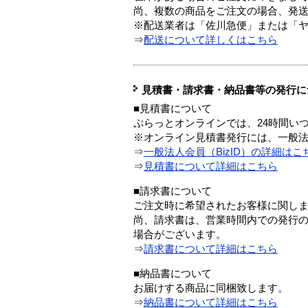
尚、複数の商品をご注文の場合、発
※配送業者は「佐川急便」または「
⇒
配送について詳しくはこちら
見積書・請求書・納品書等の発行に
■見積書について
ぷらっとオンラインでは、24時間い
※オンライン見積書発行には、一般法人
⇒
一般法人会員（BizID）の詳細はこ
⇒
見積書について詳細はこちら
■請求書について
ご注文時に希望されたお客様に関し
尚、請求書は、営業時間内での発行
場合がございます。
⇒
請求書について詳細はこちら
■納品書について
お届けする商品に同梱致します。
⇒
納品書について詳細はこちら