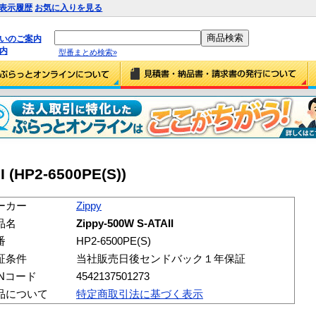
表示履歴
お気に入りを見る
払いのご案内
内
型番まとめ検索»
I (HP2-6500PE(S))
ーカー
Zippy
品名
Zippy-500W S-ATAII
番
HP2-6500PE(S)
証条件
当社販売日後センドバック１年保証
ANコード
4542137501273
品について
特定商取引法に基づく表示