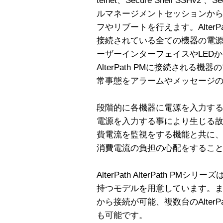
telnet、Secure Shell SSHv2
ルマネージメントセッションか
フやリブートを行えます。Alter
接続されている全ての機器の電
ーザーインターフェイスやLED
AlterPath PMに接続され
常事態をアラームやメッセージ
段階的に各機器に電源を入力す
電源を入力する事により生じる
費電流を監視をする機能と共に
消費電流の負担の心配をするこ
AlterPath AlterPath P
持つモデルを用意しています。
から接続が可能、複数台のAlter
も可能です。