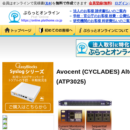
会員はオンラインで見積書(
)を
無料で作成
できます
会員登録(無料)
ログイン
見本
法人のお客様 請求書払いのご案内
学校・官公庁のお客様 校費・公費
研究機関のお客様 科研費払いのご案
Avocent (CYCLADES) Alt
(ATP3025)