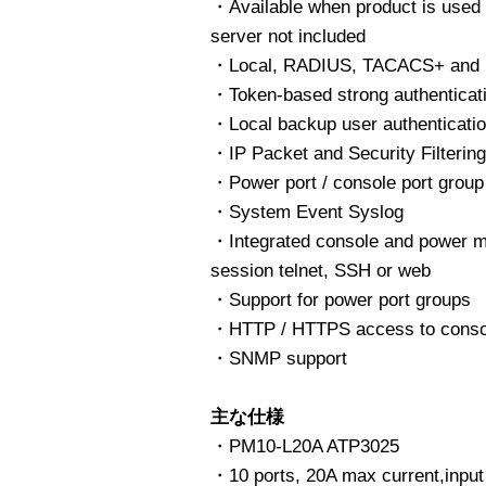
・Available when product is used 
server not included
・Local, RADIUS, TACACS+ and L
・Token-based strong authenticat
・Local backup user authenticatio
・IP Packet and Security Filtering
・Power port / console port group
・System Event Syslog
・Integrated console and power m
session telnet, SSH or web
・Support for power port groups
・HTTP / HTTPS access to consol
・SNMP support
主な仕様
・PM10-L20A ATP3025
・10 ports, 20A max current,inp