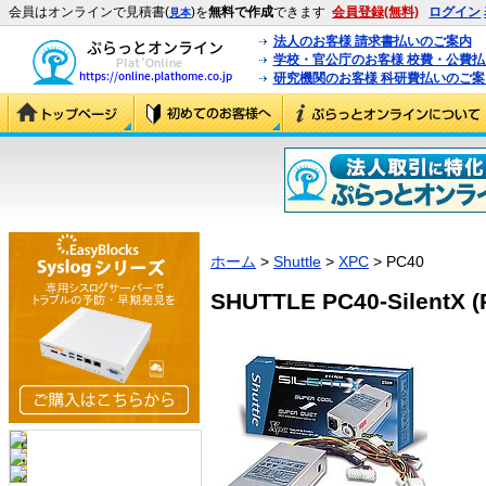
会員はオンラインで見積書(
)を
無料で作成
できます
会員登録(無料)
ログイン
見本
法人のお客様 請求書払いのご案内
学校・官公庁のお客様 校費・公費
研究機関のお客様 科研費払いのご案
ホーム
>
Shuttle
>
XPC
> PC40
SHUTTLE PC40-SilentX (