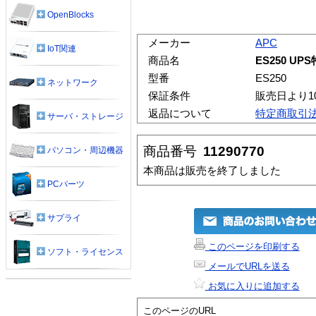
OpenBlocks
メーカー
APC
IoT関連
商品名
ES250 UP
型番
ES250
ネットワーク
保証条件
販売日より1
返品について
特定商取引
サーバ・ストレージ
商品番号
11290770
パソコン・周辺機器
本商品は販売を終了しました
PCパーツ
サプライ
このページを印刷する
ソフト・ライセンス
メールでURLを送る
お気に入りに追加する
このページのURL