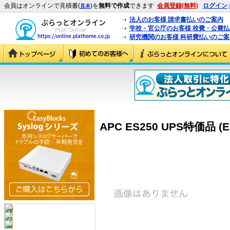
会員はオンラインで見積書(
)を
無料で作成
できます
会員登録(無料)
ログイン
見本
法人のお客様 請求書払いのご案内
学校・官公庁のお客様 校費・公費
研究機関のお客様 科研費払いのご案
APC ES250 UPS特価品 (E