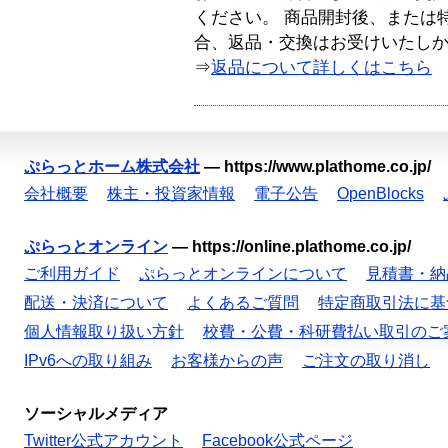
ください。 商品開封後、または
合、返品・交換はお受けいたし
⇒
返品について詳しくはこちら
ぷらっとホーム株式会社
—
https://www.plathome.co.jp/
会社概要
株主・投資家情報
電子公告
OpenBlocks
ぷらっとオンライン
—
https://online.plathome.co.jp/
ご利用ガイド
ぷらっとオンラインについて
見積書・納
配送・決済について
よくあるご質問
特定商取引法に基
個人情報取り扱い方針
校費・公費・科研費払い取引のご
IPv6への取り組み
お客様からの声
ご注文の取り消し
ソーシャルメディア
Twitter公式アカウント
Facebook公式ページ